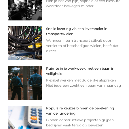
Heb je last van pijn, stijfheid of een blessure
waardoor bewegen minder
Snelle levering via een leverancier in
transportwielen
Wanneer intern transport stilvalt door
versleten of beschadigde wielen, heeft dat
direct
Ruimte in je werkweek met een baan in
veiligheid
Flexibel werken met duidelijke afspraken
Niet iedereen zoekt een baan van maandag
Populaire keuzes binnen de berekening
van de fundering
Binnen constructieve projecten grijpen
bedrijven vaak terug op bewezen