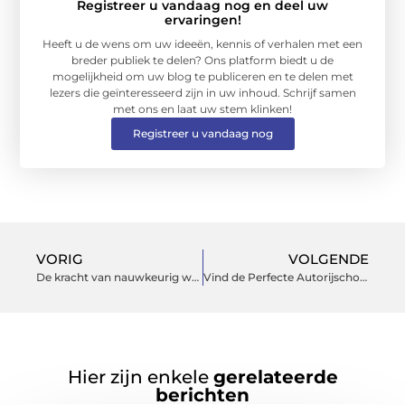
Registreer u vandaag nog en deel uw
ervaringen!
Heeft u de wens om uw ideeën, kennis of verhalen met een
breder publiek te delen? Ons platform biedt u de
mogelijkheid om uw blog te publiceren en te delen met
lezers die geïnteresseerd zijn in uw inhoud. Schrijf samen
met ons en laat uw stem klinken!
Registreer u vandaag nog
VORIG
VOLGENDE
De kracht van nauwkeurig wegen: vloerweegschalen in de industrie
Vind de Perfecte Autorijschool in Haarlem: Waar Moet Je Op Letten?
Hier zijn enkele
gerelateerde
berichten