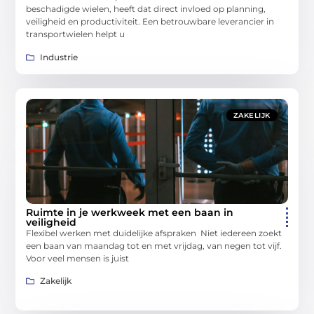
beschadigde wielen, heeft dat direct invloed op planning,
veiligheid en productiviteit. Een betrouwbare leverancier in
transportwielen helpt u
Industrie
ZAKELIJK
Ruimte in je werkweek met een baan in
veiligheid
Flexibel werken met duidelijke afspraken Niet iedereen zoekt
een baan van maandag tot en met vrijdag, van negen tot vijf.
Voor veel mensen is juist
Zakelijk