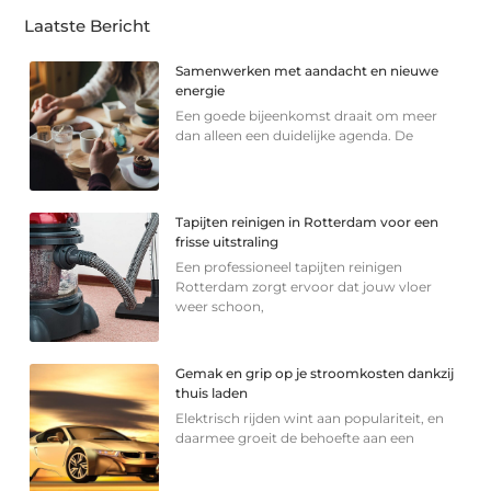
Laatste Bericht
Samenwerken met aandacht en nieuwe
energie
Een goede bijeenkomst draait om meer
dan alleen een duidelijke agenda. De
Tapijten reinigen in Rotterdam voor een
frisse uitstraling
Een professioneel tapijten reinigen
Rotterdam zorgt ervoor dat jouw vloer
weer schoon,
Gemak en grip op je stroomkosten dankzij
thuis laden
Elektrisch rijden wint aan populariteit, en
daarmee groeit de behoefte aan een