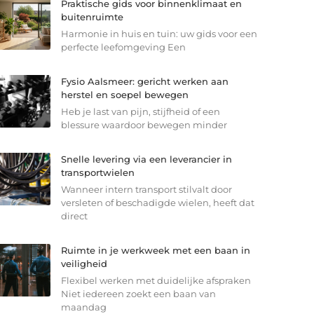
Praktische gids voor binnenklimaat en
buitenruimte
Harmonie in huis en tuin: uw gids voor een
perfecte leefomgeving Een
Fysio Aalsmeer: gericht werken aan
herstel en soepel bewegen
Heb je last van pijn, stijfheid of een
blessure waardoor bewegen minder
Snelle levering via een leverancier in
transportwielen
Wanneer intern transport stilvalt door
versleten of beschadigde wielen, heeft dat
direct
Ruimte in je werkweek met een baan in
veiligheid
Flexibel werken met duidelijke afspraken
Niet iedereen zoekt een baan van
maandag