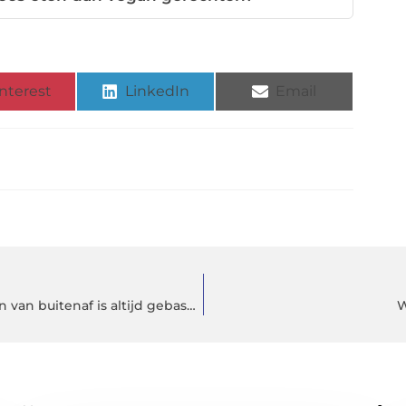
nterest
LinkedIn
Email
zijn nationale De verdediging tegen bedreigingen van buitenaf is altijd gebaseerd geweest op banden
W