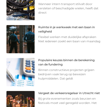
Wanneer intern transport stilvalt door
versleten of beschadigde wielen, heeft dat
direct
Ruimte in je werkweek met een baan in
veiligheid
Flexibel werken met duidelijke afspraken
Niet iedereen zoekt een baan van maandag
Populaire keuzes binnen de berekening
van de fundering
Binnen constructieve projecten grijpen
bedrijven vaak terug op bewezen
hulpmiddelen. Dat geldt
Vergeet de verkeersregelaar in Utrecht niet
Bij grote evenementen zoals beurzen en
festivals moet veel geregeld worden. Het