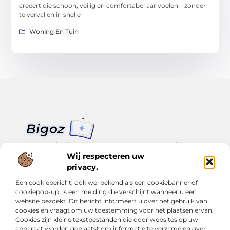
creëert die schoon, veilig en comfortabel aanvoelen—zonder
te vervallen in snelle
Woning En Tuin
Van klein nieuws tot grote trends – alles op Bigoz.nl.
Lees inspirerende blogs en artikelen over het dagelijks leven,
Wij respecteren uw
actualiteit en meer.
privacy.
Een cookiebericht, ook wel bekend als een cookiebanner of
Bericht categorie
cookiepop-up, is een melding die verschijnt wanneer u een
website bezoekt. Dit bericht informeert u over het gebruik van
cookies en vraagt om uw toestemming voor het plaatsen ervan.
Cookies zijn kleine tekstbestanden die door websites op uw
Onze informatie
apparaat worden geplaatst om informatie te verzamelen over