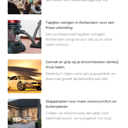
Tapijten reinigen in Rotterdam voor een
frisse uitstraling
Een professioneel tapijten reinigen
Rotterdam zorgt ervoor dat jouw vloer
weer schoon,
Gemak en grip op je stroomkosten dankzij
thuis laden
Elektrisch rijden wint aan populariteit, en
daarmee groeit de behoefte aan een
Stappenplan voor meer wooncomfort en
buitenplezier
Creëer uw droomoase: een gids voor
optimaal woon- en tuingenot Uw huis