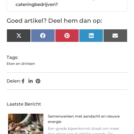
cateringbedrijven?
Goed artikel? Deel hem dan op:
X
Facebook
Pinterest
LinkedIn
Email
(Twitter)
Tags:
Eten en drinken
Delen:
Laatste Bericht
Samenwerken met aandacht en nieuwe
energie
Een goede bijeenkomst draait om meer
dan alleen een duidelijke agenda. De