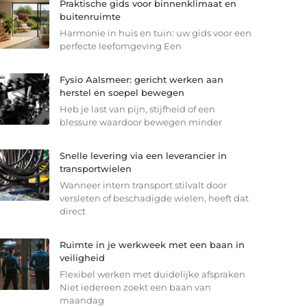
Praktische gids voor binnenklimaat en
buitenruimte
Harmonie in huis en tuin: uw gids voor een
perfecte leefomgeving Een
Fysio Aalsmeer: gericht werken aan
herstel en soepel bewegen
Heb je last van pijn, stijfheid of een
blessure waardoor bewegen minder
Snelle levering via een leverancier in
transportwielen
Wanneer intern transport stilvalt door
versleten of beschadigde wielen, heeft dat
direct
Ruimte in je werkweek met een baan in
veiligheid
Flexibel werken met duidelijke afspraken
Niet iedereen zoekt een baan van
maandag