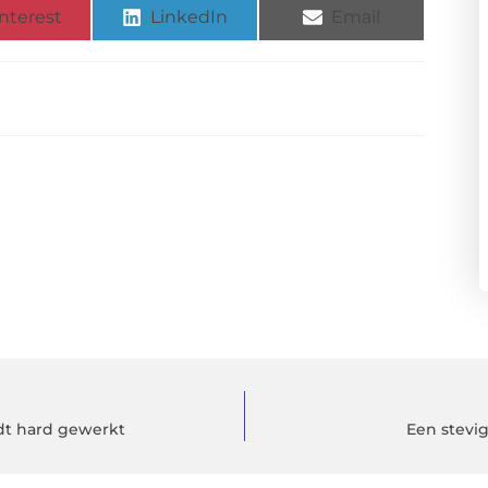
nterest
LinkedIn
Email
t hard gewerkt
Een stevi