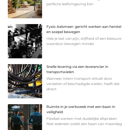
perfecte leefomgeving Een
Fysio Aalsmeer: gericht werken aan herstel
en soepel bewegen
Heb je last van pijn, stijfheid of een blessure
waardoor bewegen minder
Snelle levering via een leverancier in
transportwielen
Wanneer intern transport stilvalt door
versleten of beschadigde wielen, heeft dat
direct
Ruimte in je werkweek met een baan in
veiligheid
Flexibel werken met duidelijke afspraken
Niet iedereen zoekt een baan van maandag