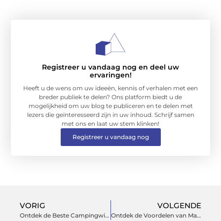
Registreer u vandaag nog en deel uw
ervaringen!
Heeft u de wens om uw ideeën, kennis of verhalen met een
breder publiek te delen? Ons platform biedt u de
mogelijkheid om uw blog te publiceren en te delen met
lezers die geïnteresseerd zijn in uw inhoud. Schrijf samen
met ons en laat uw stem klinken!
Registreer u vandaag nog
VORIG
VOLGENDE
Ontdek de Beste Campingwinkel in Middelburg voor al Uw Avonturen
Ontdek de Voordelen van Makelaar Gouda voor Uw Vastgoedbehoeften