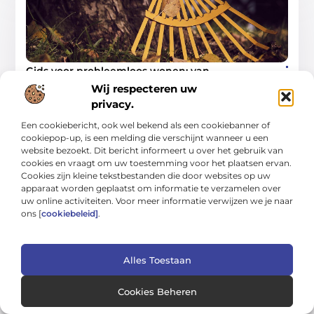
Gids voor probleemloos wonen: van
schoonmaak tot tuinwerk
Wij respecteren uw
Een huis dat soepel draait, voelt rustiger aan en kost minder
privacy.
tijd om bij te houden. In deze gids leer je hoe je met simpele
Een cookiebericht, ook wel bekend als een cookiebanner of
Woning En Tuin
cookiepop-up, is een melding die verschijnt wanneer u een
website bezoekt. Dit bericht informeert u over het gebruik van
cookies en vraagt om uw toestemming voor het plaatsen ervan.
Cookies zijn kleine tekstbestanden die door websites op uw
apparaat worden geplaatst om informatie te verzamelen over
uw online activiteiten. Voor meer informatie verwijzen we je naar
WONING EN TUIN
ons [
cookiebeleid]
.
Alles Toestaan
Cookies Beheren
Overzichtsgids voor beter wonen en tuinieren