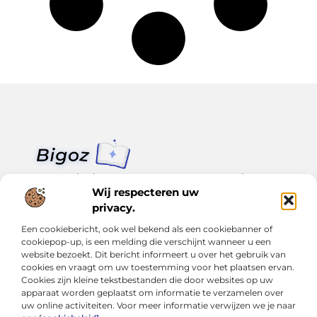
Van klein nieuws tot grote trends – alles op Bigoz.nl.
Lees inspirerende blogs en artikelen over het dagelijks leven,
Wij respecteren uw
actualiteit en meer.
privacy.
Een cookiebericht, ook wel bekend als een cookiebanner of
Bericht categorie
cookiepop-up, is een melding die verschijnt wanneer u een
website bezoekt. Dit bericht informeert u over het gebruik van
cookies en vraagt om uw toestemming voor het plaatsen ervan.
Cookies zijn kleine tekstbestanden die door websites op uw
Onze informatie
apparaat worden geplaatst om informatie te verzamelen over
uw online activiteiten. Voor meer informatie verwijzen we je naar
Slimmer groeien met SEO: Wat je moet weten over backlinks kopen
Van hobby tot inkomen: Hoe je écht geld kunt verdienen met je website