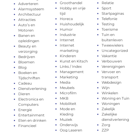
Groothandel
Relatie
Adverteren
Hobby en vrije
Sport
Alarmsysteem
tijd
Startpaginas
Architectuur
Horeca
Telefonie
Attracties
Huishoudelijk
Testing
Auto’s en
Humor
Toerisme
Motoren
Industrie
Tuin en
Banen en
Internet
buitenleven
opleidingen
Internet
Tweewielers
Beauty en
marketing
Uncategorized
verzorging
Kinderen
Vakantie
Bedrijven
Kunst en Kitsch
Verbouwen
Bloemen
Links / Index
Verenigingen
Blog
Management
Vervoer en
Boeken en
Marketing
transport
Tijdschriften
Media
Webdesign
Cadeau
Meubels
Wijn
Dienstverlening
Microfilm
Winkelen
Dieren
MKB
Woning en Tuin
Electronica en
Mobiliteit
Woningen
Computers
Mode en
Zakelijk
Energie
Kleding
Zakelijke
Entertainment
Muziek
dienstverlening
Eten en drinken
Onderwijs
Zorg
Financieel
Oog Laseren
ZZP