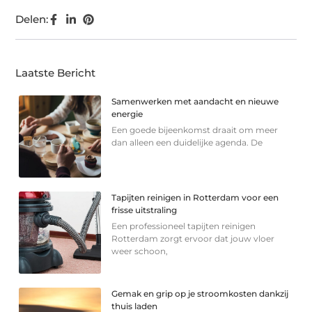
Delen:
Laatste Bericht
Samenwerken met aandacht en nieuwe
energie
Een goede bijeenkomst draait om meer
dan alleen een duidelijke agenda. De
Tapijten reinigen in Rotterdam voor een
frisse uitstraling
Een professioneel tapijten reinigen
Rotterdam zorgt ervoor dat jouw vloer
weer schoon,
Gemak en grip op je stroomkosten dankzij
thuis laden