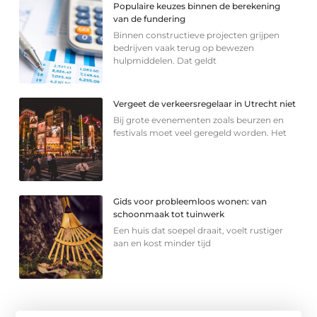
Populaire keuzes binnen de berekening
van de fundering
Binnen constructieve projecten grijpen
bedrijven vaak terug op bewezen
hulpmiddelen. Dat geldt
Vergeet de verkeersregelaar in Utrecht niet
Bij grote evenementen zoals beurzen en
festivals moet veel geregeld worden. Het
Gids voor probleemloos wonen: van
schoonmaak tot tuinwerk
Een huis dat soepel draait, voelt rustiger
aan en kost minder tijd