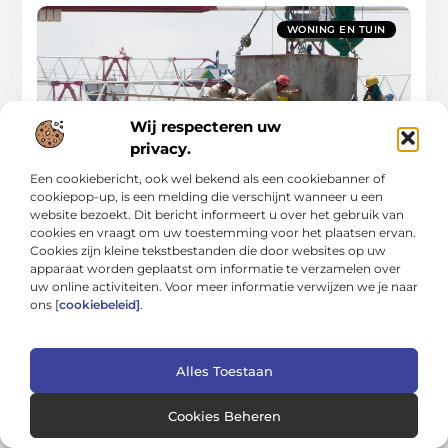
WONING EN TUIN
Wij respecteren uw
privacy.
Doelgerichte gids voor schoon, veilig en
Een cookiebericht, ook wel bekend als een cookiebanner of
comfortabel wonen
cookiepop-up, is een melding die verschijnt wanneer u een
In deze gids leer je hoe je stap voor stap een huis en tuin
website bezoekt. Dit bericht informeert u over het gebruik van
creëert die schoon, veilig en comfortabel aanvoelen—zonder
cookies en vraagt om uw toestemming voor het plaatsen ervan.
te vervallen in snelle
Cookies zijn kleine tekstbestanden die door websites op uw
Woning En Tuin
apparaat worden geplaatst om informatie te verzamelen over
uw online activiteiten. Voor meer informatie verwijzen we je naar
ons [
cookiebeleid]
.
Alles Toestaan
Cookies Beheren