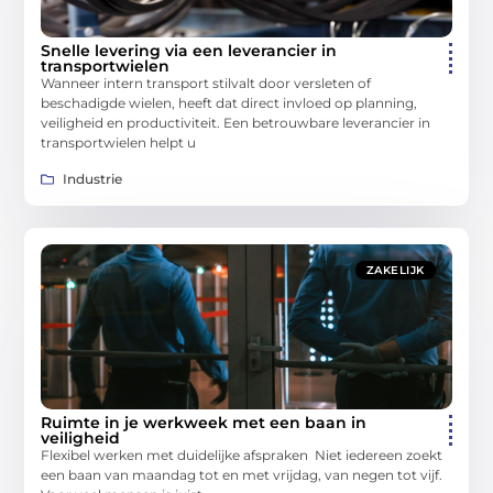
Snelle levering via een leverancier in
transportwielen
Wanneer intern transport stilvalt door versleten of
beschadigde wielen, heeft dat direct invloed op planning,
veiligheid en productiviteit. Een betrouwbare leverancier in
transportwielen helpt u
Industrie
ZAKELIJK
Ruimte in je werkweek met een baan in
veiligheid
Flexibel werken met duidelijke afspraken Niet iedereen zoekt
een baan van maandag tot en met vrijdag, van negen tot vijf.