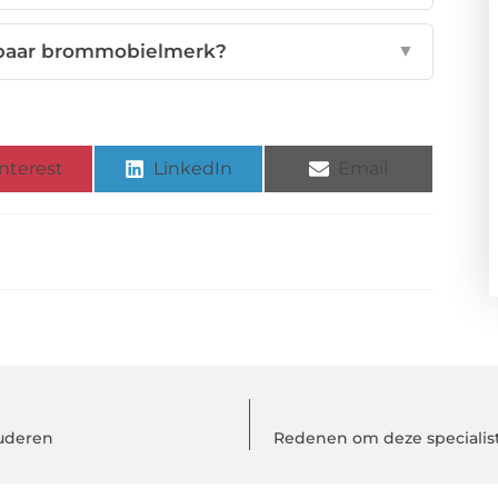
wbaar brommobielmerk?
▼
nterest
LinkedIn
Email
ouderen
Redenen om deze specialist