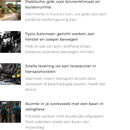
Praktische gids voor binnenklimaat en
buitenruimte
Harmonie in huis en tuin: uw gids voor een
perfecte leefomgeving Een
Fysio Aalsmeer: gericht werken aan
herstel en soepel bewegen
Heb je last van pijn, stijfheid of een
blessure waardoor bewegen minder
Snelle levering via een leverancier in
transportwielen
Wanneer intern transport stilvalt door
versleten of beschadigde wielen, heeft dat
direct
Ruimte in je werkweek met een baan in
veiligheid
Flexibel werken met duidelijke afspraken
Niet iedereen zoekt een baan van
maandag