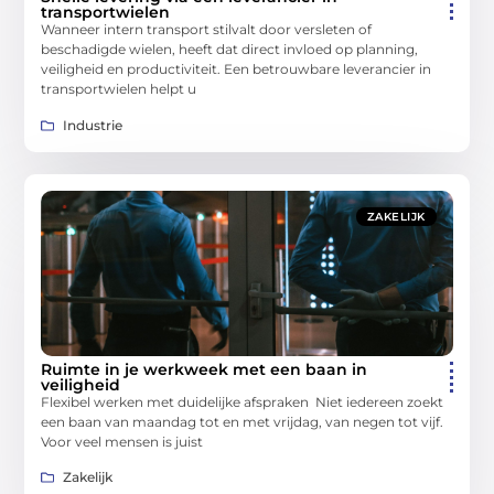
transportwielen
Wanneer intern transport stilvalt door versleten of
beschadigde wielen, heeft dat direct invloed op planning,
veiligheid en productiviteit. Een betrouwbare leverancier in
transportwielen helpt u
Industrie
ZAKELIJK
Ruimte in je werkweek met een baan in
veiligheid
Flexibel werken met duidelijke afspraken Niet iedereen zoekt
een baan van maandag tot en met vrijdag, van negen tot vijf.
Voor veel mensen is juist
Zakelijk