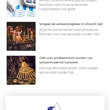
Binnen constructieve projecten grijpen
bedrijven vaak terug op bewezen
hulpmiddelen. Dat geldt
Vergeet de verkeersregelaar in Utrecht niet
Bij grote evenementen zoals beurzen en
festivals moet veel geregeld worden. Het
Gids voor probleemloos wonen: van
schoonmaak tot tuinwerk
Een huis dat soepel draait, voelt rustiger
aan en kost minder tijd