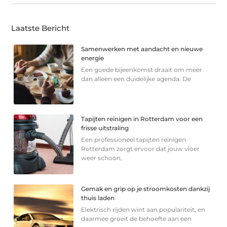
Laatste Bericht
Samenwerken met aandacht en nieuwe
energie
Een goede bijeenkomst draait om meer
dan alleen een duidelijke agenda. De
Tapijten reinigen in Rotterdam voor een
frisse uitstraling
Een professioneel tapijten reinigen
Rotterdam zorgt ervoor dat jouw vloer
weer schoon,
Gemak en grip op je stroomkosten dankzij
thuis laden
Elektrisch rijden wint aan populariteit, en
daarmee groeit de behoefte aan een