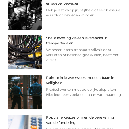
en soepel bewegen
Heb je last van pijn, stijfheid of een blessure
waardoor bewegen minder
Snelle levering via een leverancier in
transportwielen
Wanneer intern transport stilvalt door
versleten of beschadigde wielen, heeft dat
direct
Ruimte in je werkweek met een baan in
veiligheid
Flexibel werken met duidelijke afspraken
Niet iedereen zoekt een baan van maandag
Populaire keuzes binnen de berekening
van de fundering