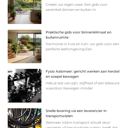
Creëer uw eigen oase: Een gids voor
sereniteit binnen en buiten In
Praktische gids voor binnenklimaat en
buitenruimte
Harmonie in huis en tuin: uw gids voor een
perfecte leefomgeving Een
Fysio Aalsmeer: gericht werken aan herstel
en soepel bewegen
Heb je last van pijn, stijfheid of een blessure
waardoor bewegen minder
Snelle levering via een leverancier in
transportwielen
Wanneer intern transport stilvalt door
versleten of beschadigde wielen, heeft dat