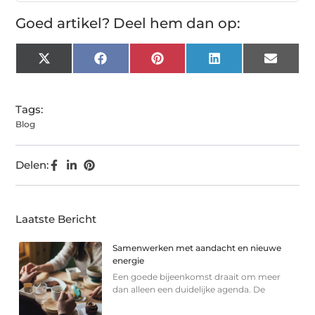
Goed artikel? Deel hem dan op:
X
Facebook
Pinterest
LinkedIn
Email
(Twitter)
Tags:
Blog
Delen:
Laatste Bericht
Samenwerken met aandacht en nieuwe
energie
Een goede bijeenkomst draait om meer
dan alleen een duidelijke agenda. De