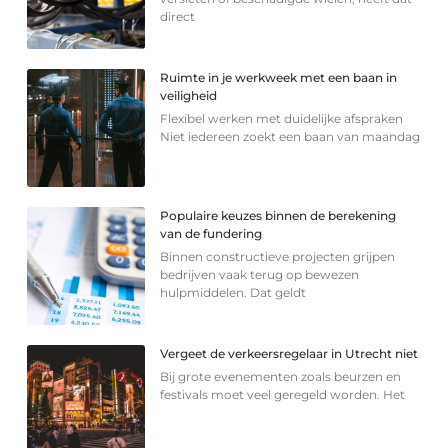
direct
Ruimte in je werkweek met een baan in
veiligheid
Flexibel werken met duidelijke afspraken
Niet iedereen zoekt een baan van maandag
Populaire keuzes binnen de berekening
van de fundering
Binnen constructieve projecten grijpen
bedrijven vaak terug op bewezen
hulpmiddelen. Dat geldt
Vergeet de verkeersregelaar in Utrecht niet
Bij grote evenementen zoals beurzen en
festivals moet veel geregeld worden. Het