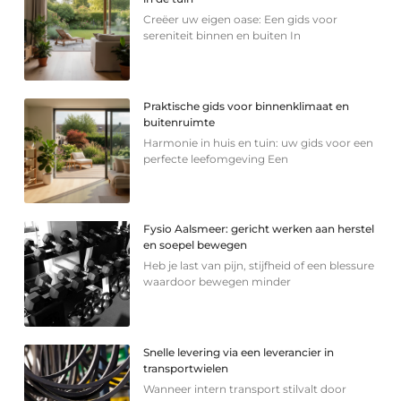
Creëer uw eigen oase: Een gids voor
sereniteit binnen en buiten In
Praktische gids voor binnenklimaat en
buitenruimte
Harmonie in huis en tuin: uw gids voor een
perfecte leefomgeving Een
Fysio Aalsmeer: gericht werken aan herstel
en soepel bewegen
Heb je last van pijn, stijfheid of een blessure
waardoor bewegen minder
Snelle levering via een leverancier in
transportwielen
Wanneer intern transport stilvalt door