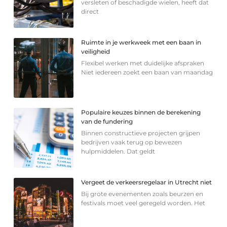
versleten of beschadigde wielen, heeft dat
direct
Ruimte in je werkweek met een baan in
veiligheid
Flexibel werken met duidelijke afspraken
Niet iedereen zoekt een baan van maandag
Populaire keuzes binnen de berekening
van de fundering
Binnen constructieve projecten grijpen
bedrijven vaak terug op bewezen
hulpmiddelen. Dat geldt
Vergeet de verkeersregelaar in Utrecht niet
Bij grote evenementen zoals beurzen en
festivals moet veel geregeld worden. Het