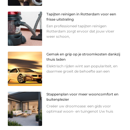
Tapijten reinigen in Rotterdam voor een
frisse uitstraling
Een professioneel tapijten reinigen
Rotterdam zorgt ervoor dat jouw vloer
weer schoon,
Gemak en grip op je stroomkosten dankzij
thuis laden
Elektrisch rijden wint aan populariteit, en
daarmee groeit de behoefte aan een
Stappenplan voor meer wooncomfort en
buitenplezier
Creëer uw droomoase: een gids voor
optimaal woon- en tuingenot Uw huis