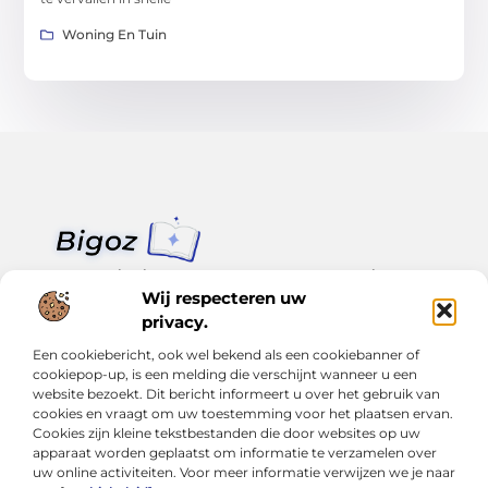
Woning En Tuin
Van klein nieuws tot grote trends – alles op Bigoz.nl.
Lees inspirerende blogs en artikelen over het dagelijks leven,
Wij respecteren uw
actualiteit en meer.
privacy.
Een cookiebericht, ook wel bekend als een cookiebanner of
Bericht categorie
cookiepop-up, is een melding die verschijnt wanneer u een
website bezoekt. Dit bericht informeert u over het gebruik van
cookies en vraagt om uw toestemming voor het plaatsen ervan.
Cookies zijn kleine tekstbestanden die door websites op uw
Onze informatie
apparaat worden geplaatst om informatie te verzamelen over
uw online activiteiten. Voor meer informatie verwijzen we je naar
Slimmer groeien met SEO: Wat je moet weten over backlinks kopen
Van hobby tot inkomen: Hoe je écht geld kunt verdienen met je website