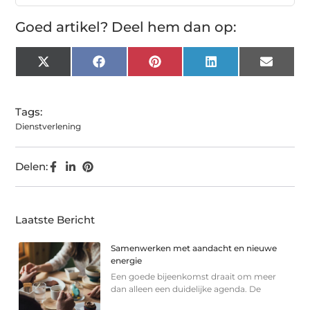
Goed artikel? Deel hem dan op:
X
Facebook
Pinterest
LinkedIn
Email
(Twitter)
Tags:
Dienstverlening
Delen:
Laatste Bericht
Samenwerken met aandacht en nieuwe
energie
Een goede bijeenkomst draait om meer
dan alleen een duidelijke agenda. De