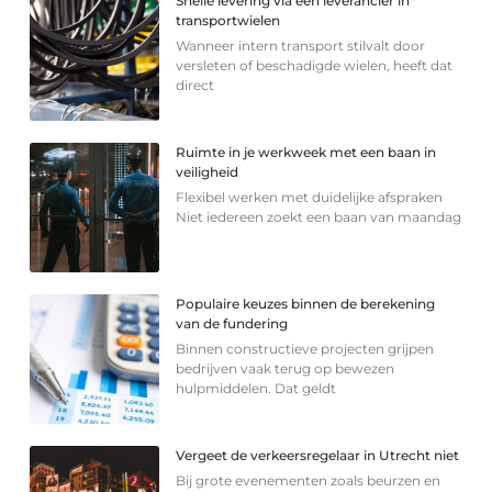
Snelle levering via een leverancier in
transportwielen
Wanneer intern transport stilvalt door
versleten of beschadigde wielen, heeft dat
direct
Ruimte in je werkweek met een baan in
veiligheid
Flexibel werken met duidelijke afspraken
Niet iedereen zoekt een baan van maandag
Populaire keuzes binnen de berekening
van de fundering
Binnen constructieve projecten grijpen
bedrijven vaak terug op bewezen
hulpmiddelen. Dat geldt
Vergeet de verkeersregelaar in Utrecht niet
Bij grote evenementen zoals beurzen en