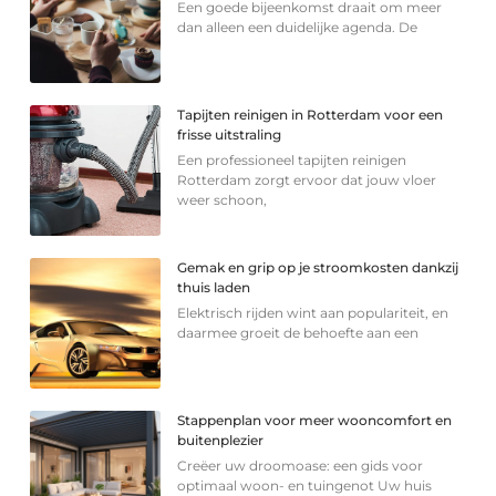
Een goede bijeenkomst draait om meer
dan alleen een duidelijke agenda. De
Tapijten reinigen in Rotterdam voor een
frisse uitstraling
Een professioneel tapijten reinigen
Rotterdam zorgt ervoor dat jouw vloer
weer schoon,
Gemak en grip op je stroomkosten dankzij
thuis laden
Elektrisch rijden wint aan populariteit, en
daarmee groeit de behoefte aan een
Stappenplan voor meer wooncomfort en
buitenplezier
Creëer uw droomoase: een gids voor
optimaal woon- en tuingenot Uw huis