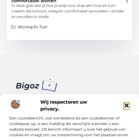
comfortabel wonen
In deze gids leer je hoe je stap voor stap een huis en tuin
creëert die schoon, veilig en comfortabel aanvoelen—zonder
te vervallen in snelle
Woning En Tuin
Van klein nieuws tot grote trends – alles op Bigoz.nl.
Lees inspirerende blogs en artikelen over het dagelijks leven,
Wij respecteren uw
actualiteit en meer.
privacy.
Een cookiebericht, ook wel bekend als een cookiebanner of
Bericht categorie
cookiepop-up, is een melding die verschijnt wanneer u een
website bezoekt. Dit bericht informeert u over het gebruik van
cookies en vraagt om uw toestemming voor het plaatsen ervan.