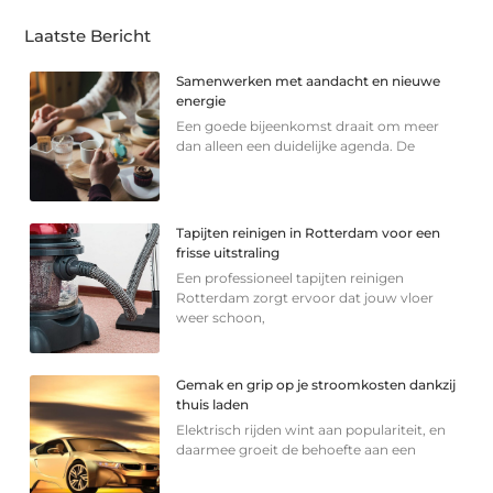
Laatste Bericht
Samenwerken met aandacht en nieuwe
energie
Een goede bijeenkomst draait om meer
dan alleen een duidelijke agenda. De
Tapijten reinigen in Rotterdam voor een
frisse uitstraling
Een professioneel tapijten reinigen
Rotterdam zorgt ervoor dat jouw vloer
weer schoon,
Gemak en grip op je stroomkosten dankzij
thuis laden
Elektrisch rijden wint aan populariteit, en
daarmee groeit de behoefte aan een