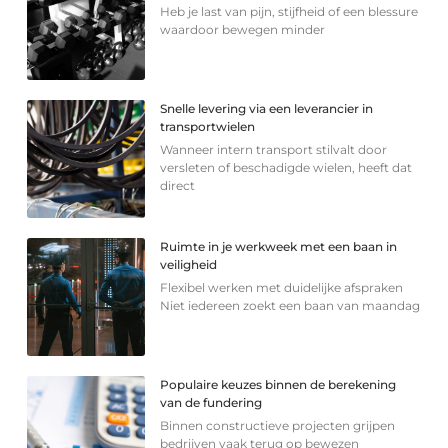
Heb je last van pijn, stijfheid of een blessure
waardoor bewegen minder
Snelle levering via een leverancier in
transportwielen
Wanneer intern transport stilvalt door
versleten of beschadigde wielen, heeft dat
direct
Ruimte in je werkweek met een baan in
veiligheid
Flexibel werken met duidelijke afspraken
Niet iedereen zoekt een baan van maandag
Populaire keuzes binnen de berekening
van de fundering
Binnen constructieve projecten grijpen
bedrijven vaak terug op bewezen