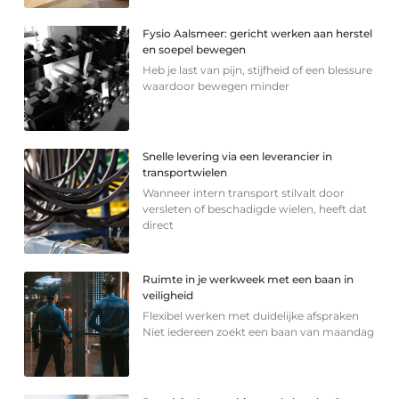
Fysio Aalsmeer: gericht werken aan herstel
en soepel bewegen
Heb je last van pijn, stijfheid of een blessure
waardoor bewegen minder
Snelle levering via een leverancier in
transportwielen
Wanneer intern transport stilvalt door
versleten of beschadigde wielen, heeft dat
direct
Ruimte in je werkweek met een baan in
veiligheid
Flexibel werken met duidelijke afspraken
Niet iedereen zoekt een baan van maandag