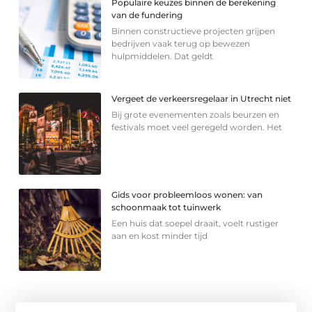
Populaire keuzes binnen de berekening
van de fundering
Binnen constructieve projecten grijpen
bedrijven vaak terug op bewezen
hulpmiddelen. Dat geldt
Vergeet de verkeersregelaar in Utrecht niet
Bij grote evenementen zoals beurzen en
festivals moet veel geregeld worden. Het
Gids voor probleemloos wonen: van
schoonmaak tot tuinwerk
Een huis dat soepel draait, voelt rustiger
aan en kost minder tijd