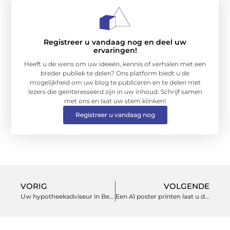
Registreer u vandaag nog en deel uw
ervaringen!
Heeft u de wens om uw ideeën, kennis of verhalen met een
breder publiek te delen? Ons platform biedt u de
mogelijkheid om uw blog te publiceren en te delen met
lezers die geïnteresseerd zijn in uw inhoud. Schrijf samen
met ons en laat uw stem klinken!
Registreer u vandaag nog
VORIG
VOLGENDE
Uw hypotheekadviseur in Bergen op Zoom helpt u verder
Een A1 poster printen laat u doen door een professional