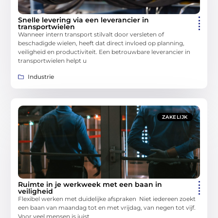
Snelle levering via een leverancier in
transportwielen
Wanneer intern transport stilvalt door versleten of
beschadigde wielen, heeft dat direct invloed op planning,
veiligheid en productiviteit. Een betrouwbare leverancier in
transportwielen helpt u
Industrie
ZAKELIJK
Ruimte in je werkweek met een baan in
veiligheid
Flexibel werken met duidelijke afspraken Niet iedereen zoekt
een baan van maandag tot en met vrijdag, van negen tot vijf.
Voor veel mensen is juist