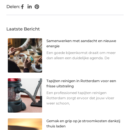
Delen:
Laatste Bericht
Samenwerken met aandacht en nieuwe
energie
Een goede bijeenkomst draait om meer
dan alleen een duidelijke agenda. De
Tapijten reinigen in Rotterdam voor een
frisse uitstraling
Een professioneel tapijten reinigen
Rotterdam zorgt ervoor dat jouw vloer
weer schoon,
Gemak en grip op je stroomkosten dankzij
thuis laden