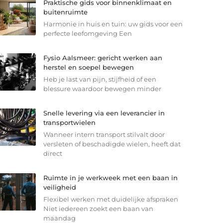
Praktische gids voor binnenklimaat en
buitenruimte
Harmonie in huis en tuin: uw gids voor een
perfecte leefomgeving Een
Fysio Aalsmeer: gericht werken aan
herstel en soepel bewegen
Heb je last van pijn, stijfheid of een
blessure waardoor bewegen minder
Snelle levering via een leverancier in
transportwielen
Wanneer intern transport stilvalt door
versleten of beschadigde wielen, heeft dat
direct
Ruimte in je werkweek met een baan in
veiligheid
Flexibel werken met duidelijke afspraken
Niet iedereen zoekt een baan van
maandag