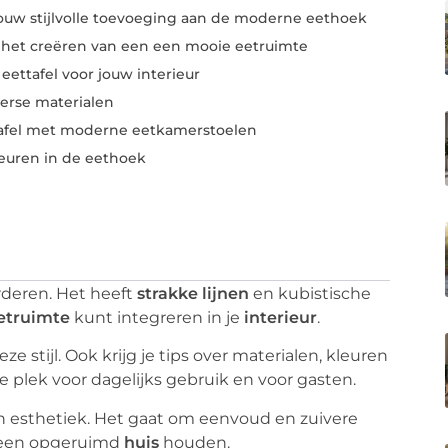
 jouw stijlvolle toevoeging aan de moderne eethoek
 het creëren van een een mooie eetruimte
eettafel voor jouw interieur
verse materialen
afel met moderne eetkamerstoelen
uren in de eethoek
deren. Het heeft
strakke lijnen
en kubistische
etruimte
kunt integreren in je
interieur
.
ze stijl. Ook krijg je tips over materialen, kleuren
le plek voor dagelijks gebruik en voor gasten.
en esthetiek. Het gaat om eenvoud en zuivere
an een opgeruimd
huis
houden.