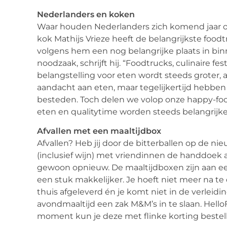
Nederlanders en koken
Waar houden Nederlanders zich komend jaar o
kok Mathijs Vrieze heeft de belangrijkste food
volgens hem een nog belangrijke plaats in bi
noodzaak, schrijft hij. “Foodtrucks, culinaire fe
belangstelling voor eten wordt steeds groter,
aandacht aan eten, maar tegelijkertijd hebbe
besteden. Toch delen we volop onze happy-foo
eten en qualitytime worden steeds belangrijke
Afvallen met een maaltijdbox
Afvallen? Heb jij door de bitterballen op de ni
(inclusief wijn) met vriendinnen de handdoek al
gewoon opnieuw. De maaltijdboxen zijn aan 
een stuk makkelijker. Je hoeft niet meer na te
thuis afgeleverd én je komt niet in de verleid
avondmaaltijd een zak M&M’s in te slaan. Hello
moment kun je deze met flinke korting bestel