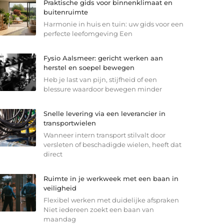
Praktische gids voor binnenklimaat en
buitenruimte
Harmonie in huis en tuin: uw gids voor een
perfecte leefomgeving Een
Fysio Aalsmeer: gericht werken aan
herstel en soepel bewegen
Heb je last van pijn, stijfheid of een
blessure waardoor bewegen minder
Snelle levering via een leverancier in
transportwielen
Wanneer intern transport stilvalt door
versleten of beschadigde wielen, heeft dat
direct
Ruimte in je werkweek met een baan in
veiligheid
Flexibel werken met duidelijke afspraken
Niet iedereen zoekt een baan van
maandag