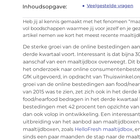
Veelgestelde vragen
Inhoudsopgave:
Heb jij al kennis gemaakt met het fenomeen “maa
vol boodschappen waarmee jij voor jezelf en je gezi
artikel nemen we kort het meest recente maaltijd
De sterke groei van de online bestedingen aan 
derde kwartaal voort. Interessant is dat bijn
aanschaf van een maaltijdbox overweegt. Dit bli
het onderzoek naar online consumentenbested
GfK uitgevoerd, in opdracht van Thuiswinkel.o
groei van de online bestedingen aan food/near
van 2015 was te zien, zet zich ook in het derde
food/nearfood bedragen in het derde kwartaal 
bestedingen met 42 procent ten opzichte van he
dan ook volop in ontwikkeling. Een interessan
uitbreiding van het aanbod aan maaltijdboxen.
maaltijdboxen, zoals
HelloFresh maaltijdbox
, e
sinds een paar maanden de stap naar de maalt