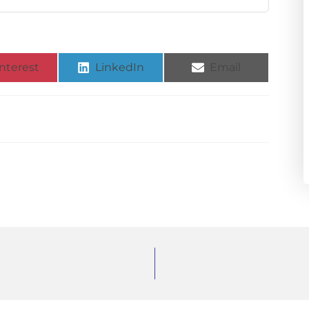
nterest
LinkedIn
Email