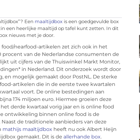
ltijdbox”? Een
maaltijdbox
is een goedgevulde box
n een heerlijke maaltijd op tafel kunt zetten. In dit
box nieuws met je door.
food/nearfood-artikelen zet zich ook in het
a 30 procent van de Nederlandse consumenten de
jkt uit cijfers van de Thuiswinkel Markt Monitor,
ingen* in Nederland. Dit onderzoek wordt door
rg, en mogelijk gemaakt door PostNL. De sterke
food-artikelen die in de eerste twee kwartalen
 kwartaal voort. De online bestedingen aan
bijna 174 miljoen euro. Hiermee groeien deze
t derde kwartaal vorig jaar en is online food
te ontwikkeling binnen online food is de
 Naast de traditionele aanbieders van deze
n
mathijs maaltijdbox
heeft nu ook Albert Heijn
ijdbox gemaakt. Dit is de
allerhande box
.