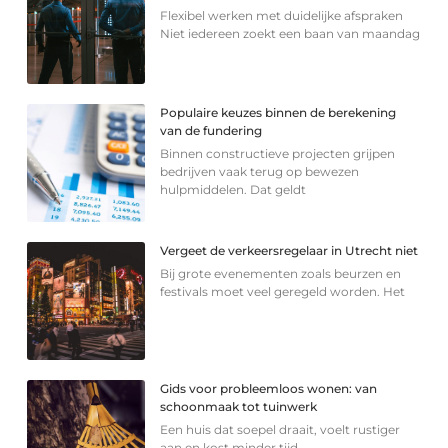
Flexibel werken met duidelijke afspraken
Niet iedereen zoekt een baan van maandag
Populaire keuzes binnen de berekening
van de fundering
Binnen constructieve projecten grijpen
bedrijven vaak terug op bewezen
hulpmiddelen. Dat geldt
Vergeet de verkeersregelaar in Utrecht niet
Bij grote evenementen zoals beurzen en
festivals moet veel geregeld worden. Het
Gids voor probleemloos wonen: van
schoonmaak tot tuinwerk
Een huis dat soepel draait, voelt rustiger
aan en kost minder tijd