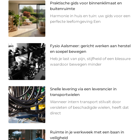
Praktische gids voor binnenklimaat en
buitenruimte
Harmonie in huis en tuin: uw gids voor een
perfecte leefomgeving Een
Fysio Aalsmeer: gericht werken aan herstel
en soepel bewegen
Heb je last van pijn, stijfheid of een blessure
waardoor bewegen minder
Snelle levering via een leverancier in
transportwielen
Wanneer intern transport stilvalt door
versleten of beschadigde wielen, heeft dat
direct
Ruimte in je werkweek met een baan in
veiligheid