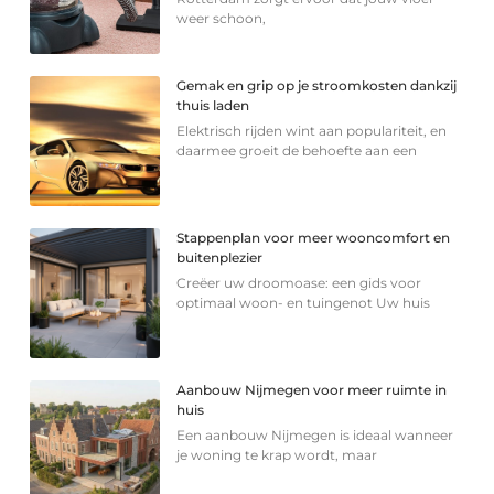
weer schoon,
Gemak en grip op je stroomkosten dankzij
thuis laden
Elektrisch rijden wint aan populariteit, en
daarmee groeit de behoefte aan een
Stappenplan voor meer wooncomfort en
buitenplezier
Creëer uw droomoase: een gids voor
optimaal woon- en tuingenot Uw huis
Aanbouw Nijmegen voor meer ruimte in
huis
Een aanbouw Nijmegen is ideaal wanneer
je woning te krap wordt, maar