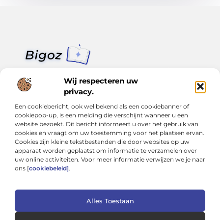
Van klein nieuws tot grote trends – alles op Bigoz.nl.
Lees inspirerende blogs en artikelen over het dagelijks leven,
Wij respecteren uw
actualiteit en meer.
privacy.
Een cookiebericht, ook wel bekend als een cookiebanner of
Bericht categorie
cookiepop-up, is een melding die verschijnt wanneer u een
website bezoekt. Dit bericht informeert u over het gebruik van
cookies en vraagt om uw toestemming voor het plaatsen ervan.
Cookies zijn kleine tekstbestanden die door websites op uw
Onze informatie
apparaat worden geplaatst om informatie te verzamelen over
uw online activiteiten. Voor meer informatie verwijzen we je naar
Slimmer groeien met SEO: Wat je moet weten over backlinks kopen
Van hobby tot inkomen: Hoe je écht geld kunt verdienen met je website
ons [
cookiebeleid]
.
Alles Toestaan
Website index
Cookiebeleid (EU)