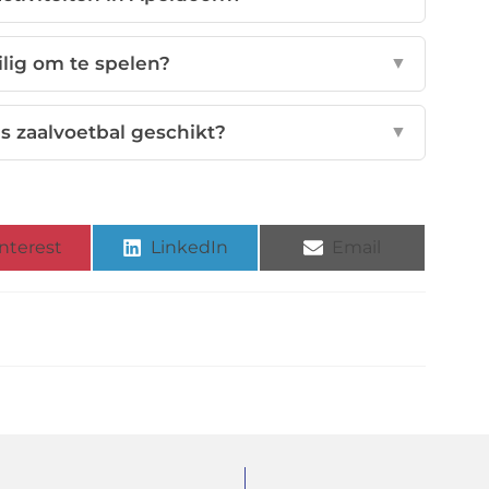
ilig om te spelen?
▼
is zaalvoetbal geschikt?
▼
nterest
LinkedIn
Email