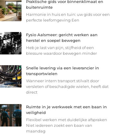
Praktische gids voor binnenklimaat en
buitenruimte
Harmonie in huis en tuin: uw gids voor een
perfecte leefomgeving Een
Fysio Aalsmeer: gericht werken aan
herstel en soepel bewegen
Heb je last van pijn, stijfheid of een
blessure waardoor bewegen minder
Snelle levering via een leverancier in
transportwielen
Wanneer intern transport stilvalt door
versleten of beschadigde wielen, heeft dat
direct
Ruimte in je werkweek met een baan in
veiligheid
Flexibel werken met duidelijke afspraken
Niet iedereen zoekt een baan van
maandag