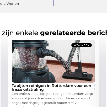
chers Wonen
 zijn enkele
gerelateerde beric
WONINGEN
Tapijten reinigen in Rotterdam voor een
frisse uitstraling
Een professioneel tapijten reinigen Rotterdam zorgt
ervoor dat jouw vloer weer schoon, fris en verzorgd
oogt. Door dagelijks gebruik hopen stof, vuil,