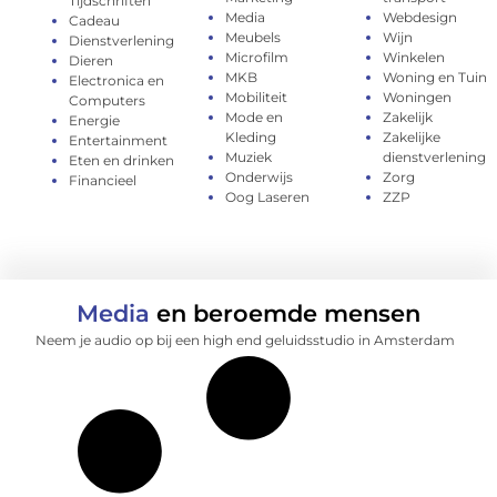
Tijdschriften
Media
Webdesign
Cadeau
Meubels
Wijn
Dienstverlening
Microfilm
Winkelen
Dieren
MKB
Woning en Tuin
Electronica en
Mobiliteit
Woningen
Computers
Mode en
Zakelijk
Energie
Kleding
Zakelijke
Entertainment
Muziek
dienstverlening
Eten en drinken
Onderwijs
Zorg
Financieel
Oog Laseren
ZZP
Media
en beroemde mensen
Neem je audio op bij een high end geluidsstudio in Amsterdam