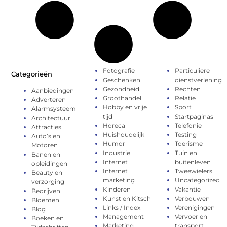
Fotografie
Particuliere
Categorieën
Geschenken
dienstverlening
Gezondheid
Rechten
Aanbiedingen
Groothandel
Relatie
Adverteren
Hobby en vrije
Sport
Alarmsysteem
tijd
Startpaginas
Architectuur
Horeca
Telefonie
Attracties
Huishoudelijk
Testing
Auto’s en
Humor
Toerisme
Motoren
Industrie
Tuin en
Banen en
Internet
buitenleven
opleidingen
Internet
Tweewielers
Beauty en
marketing
Uncategorized
verzorging
Kinderen
Vakantie
Bedrijven
Kunst en Kitsch
Verbouwen
Bloemen
Links / Index
Verenigingen
Blog
Management
Vervoer en
Boeken en
Marketing
transport