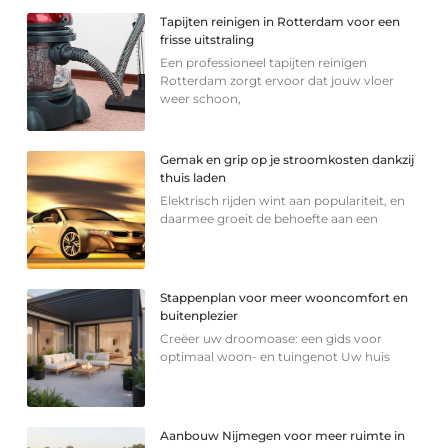
Tapijten reinigen in Rotterdam voor een
frisse uitstraling
Een professioneel tapijten reinigen
Rotterdam zorgt ervoor dat jouw vloer
weer schoon,
Gemak en grip op je stroomkosten dankzij
thuis laden
Elektrisch rijden wint aan populariteit, en
daarmee groeit de behoefte aan een
Stappenplan voor meer wooncomfort en
buitenplezier
Creëer uw droomoase: een gids voor
optimaal woon- en tuingenot Uw huis
Aanbouw Nijmegen voor meer ruimte in