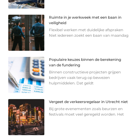
Ruimte in je werkweek met een baan in
veiligheid
Flexibel werken met duidelijke afspraken
Niet iedereen zoekt een baan van maandag
Populaire keuzes binnen de berekening
van de fundering
Binnen constructieve projecten grijpen
bedrijven vaak terug op bewezen
hulpmiddelen. Dat geldt
Vergeet de verkeersregelaar in Utrecht niet
Bij grote evenementen zoals beurzen en
festivals moet veel geregeld worden. Het