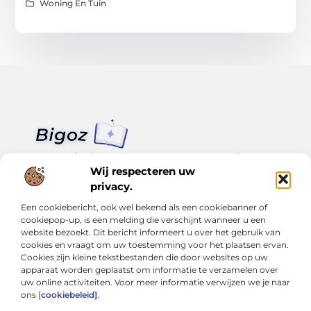
Woning En Tuin
Van klein nieuws tot grote trends – alles op Bigoz.nl.
Lees inspirerende blogs en artikelen over het dagelijks leven,
Wij respecteren uw
actualiteit en meer.
privacy.
Een cookiebericht, ook wel bekend als een cookiebanner of
Bericht categorie
cookiepop-up, is een melding die verschijnt wanneer u een
website bezoekt. Dit bericht informeert u over het gebruik van
cookies en vraagt om uw toestemming voor het plaatsen ervan.
Cookies zijn kleine tekstbestanden die door websites op uw
Onze informatie
apparaat worden geplaatst om informatie te verzamelen over
uw online activiteiten. Voor meer informatie verwijzen we je naar
Slimmer groeien met SEO: Wat je moet weten over backlinks kopen
Van hobby tot inkomen: Hoe je écht geld kunt verdienen met je website
ons [
cookiebeleid]
.