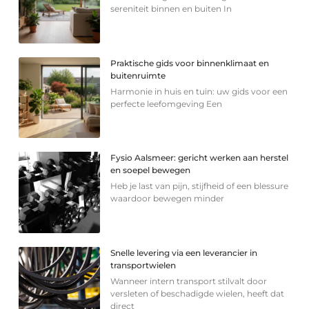
sereniteit binnen en buiten In
Praktische gids voor binnenklimaat en
buitenruimte
Harmonie in huis en tuin: uw gids voor een
perfecte leefomgeving Een
Fysio Aalsmeer: gericht werken aan herstel
en soepel bewegen
Heb je last van pijn, stijfheid of een blessure
waardoor bewegen minder
Snelle levering via een leverancier in
transportwielen
Wanneer intern transport stilvalt door
versleten of beschadigde wielen, heeft dat
direct