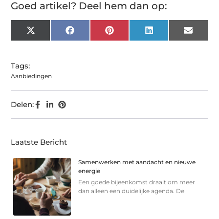
Goed artikel? Deel hem dan op:
X
Facebook
Pinterest
LinkedIn
Email
(Twitter)
Tags:
Aanbiedingen
Delen:
Laatste Bericht
Samenwerken met aandacht en nieuwe
energie
Een goede bijeenkomst draait om meer
dan alleen een duidelijke agenda. De