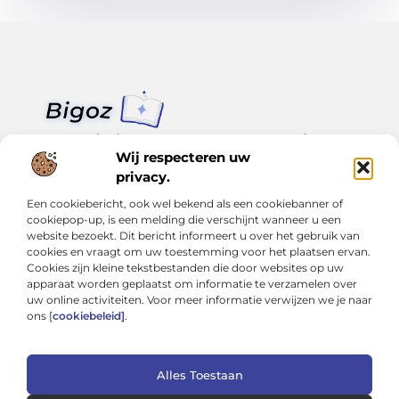
Van klein nieuws tot grote trends – alles op Bigoz.nl.
Lees inspirerende blogs en artikelen over het dagelijks leven,
Wij respecteren uw
actualiteit en meer.
privacy.
Een cookiebericht, ook wel bekend als een cookiebanner of
Bericht categorie
cookiepop-up, is een melding die verschijnt wanneer u een
website bezoekt. Dit bericht informeert u over het gebruik van
cookies en vraagt om uw toestemming voor het plaatsen ervan.
Cookies zijn kleine tekstbestanden die door websites op uw
Onze informatie
apparaat worden geplaatst om informatie te verzamelen over
uw online activiteiten. Voor meer informatie verwijzen we je naar
Slimmer groeien met SEO: Wat je moet weten over backlinks kopen
Van hobby tot inkomen: Hoe je écht geld kunt verdienen met je website
ons [
cookiebeleid]
.
Alles Toestaan
Website index
Cookiebeleid (EU)