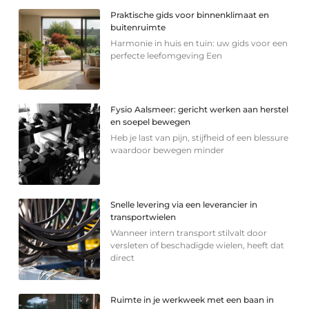
Praktische gids voor binnenklimaat en
buitenruimte
Harmonie in huis en tuin: uw gids voor een
perfecte leefomgeving Een
Fysio Aalsmeer: gericht werken aan herstel
en soepel bewegen
Heb je last van pijn, stijfheid of een blessure
waardoor bewegen minder
Snelle levering via een leverancier in
transportwielen
Wanneer intern transport stilvalt door
versleten of beschadigde wielen, heeft dat
direct
Ruimte in je werkweek met een baan in