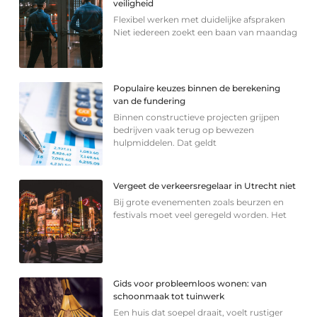
veiligheid
Flexibel werken met duidelijke afspraken
Niet iedereen zoekt een baan van maandag
Populaire keuzes binnen de berekening
van de fundering
Binnen constructieve projecten grijpen
bedrijven vaak terug op bewezen
hulpmiddelen. Dat geldt
Vergeet de verkeersregelaar in Utrecht niet
Bij grote evenementen zoals beurzen en
festivals moet veel geregeld worden. Het
Gids voor probleemloos wonen: van
schoonmaak tot tuinwerk
Een huis dat soepel draait, voelt rustiger