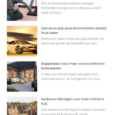
Een professioneel tapijten reinigen
Rotterdam zorgt ervoor dat jouw vloer
weer schoon,
Gemak en grip op je stroomkosten dankzij
thuis laden
Elektrisch rijden wint aan populariteit, en
daarmee groeit de behoefte aan een
Stappenplan voor meer wooncomfort en
buitenplezier
Creëer uw droomoase: een gids voor
optimaal woon- en tuingenot Uw huis
Aanbouw Nijmegen voor meer ruimte in
huis
Een aanbouw Nijmegen is ideaal wanneer
je woning te krap wordt, maar