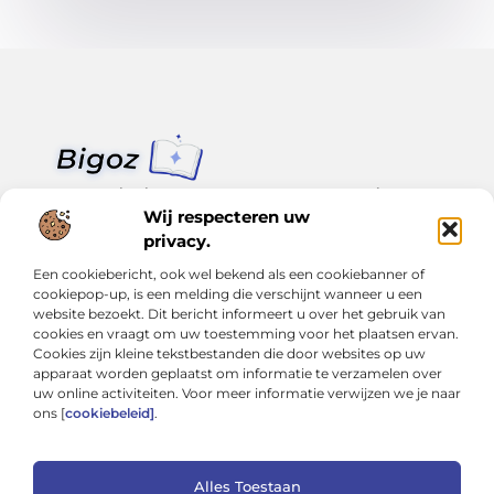
Van klein nieuws tot grote trends – alles op Bigoz.nl.
Lees inspirerende blogs en artikelen over het dagelijks leven,
Wij respecteren uw
actualiteit en meer.
privacy.
Een cookiebericht, ook wel bekend als een cookiebanner of
Bericht categorie
cookiepop-up, is een melding die verschijnt wanneer u een
website bezoekt. Dit bericht informeert u over het gebruik van
cookies en vraagt om uw toestemming voor het plaatsen ervan.
Cookies zijn kleine tekstbestanden die door websites op uw
Onze informatie
apparaat worden geplaatst om informatie te verzamelen over
uw online activiteiten. Voor meer informatie verwijzen we je naar
Slimmer groeien met SEO: Wat je moet weten over backlinks kopen
Van hobby tot inkomen: Hoe je écht geld kunt verdienen met je website
ons [
cookiebeleid]
.
Alles Toestaan