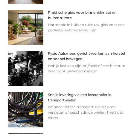
Praktische gids voor binnenklimaat en
buitenruimte
Harmonie in huis en tuin: uw gids voor een
perfecte leefomgeving Een
Fysio Aalsmeer: gericht werken aan herstel
en soepel bewegen
Heb je last van pijn, stijfheid of een blessure
waardoor bewegen minder
Snelle levering via een leverancier in
transportwielen
Wanneer intern transport stilvalt door
versleten of beschadigde wielen, heeft dat
direct