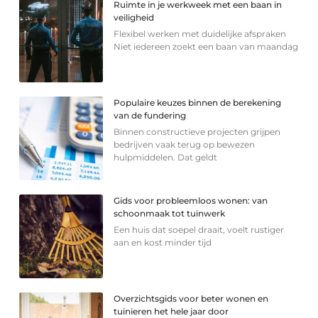
Ruimte in je werkweek met een baan in
veiligheid
Flexibel werken met duidelijke afspraken
Niet iedereen zoekt een baan van maandag
Populaire keuzes binnen de berekening
van de fundering
Binnen constructieve projecten grijpen
bedrijven vaak terug op bewezen
hulpmiddelen. Dat geldt
Gids voor probleemloos wonen: van
schoonmaak tot tuinwerk
Een huis dat soepel draait, voelt rustiger
aan en kost minder tijd
Overzichtsgids voor beter wonen en
tuinieren het hele jaar door