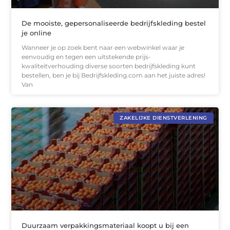
De mooiste, gepersonaliseerde bedrijfskleding bestel
je online
Wanneer je op zoek bent naar een webwinkel waar je
eenvoudig en tegen een uitstekende prijs-
kwaliteitverhouding diverse soorten bedrijfskleding kunt
bestellen, ben je bij Bedrijfskleding.com aan het juiste adres!
Van
ZAKELIJKE DIENSTVERLENING
Duurzaam verpakkingsmateriaal koopt u bij een