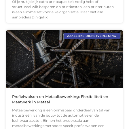
Of je nu tijdelijk extra printcapaciteit nodig hebt of
structureel wilt besparen op printkosten, een printer huren
is een slimme zet voor elke organisatie. Maar niet alle
aanbieders zijn gelijk.
ZAKELIJKE DIENSTVERLENING
Profielwalsen en Metaalbewerking: Flexibiliteit en
Maatwerk in Metaal
Metaalbewerking is een onmisbaar onderdeel van tal van
industrieën, van de bouw tot de automotive en de
luchtvaartsector. Binnen het brede scala aan
metaalbewerkingsmethodes speelt profielwalsen een