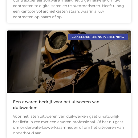
Contractbeheer software maakt het u gemakkelijk om uw
contracten te digitaliseren en te automatiseren. Heeft u nog
een kantoor vol archiefkasten staan, waarin al uw
contracten op naam of op
ZAKELIJKE DIENSTVERLENING
Een ervaren bedrijf voor het uitvoeren van
duikwerken
Voor het laten uitvoeren van duikwerken gaat u natuurlijk
het liefst in zee met een ervaren professional. Of het nu gaat
om onderwaterlaswerkzaamheden of om het uitvoeren van
onderhoud aan