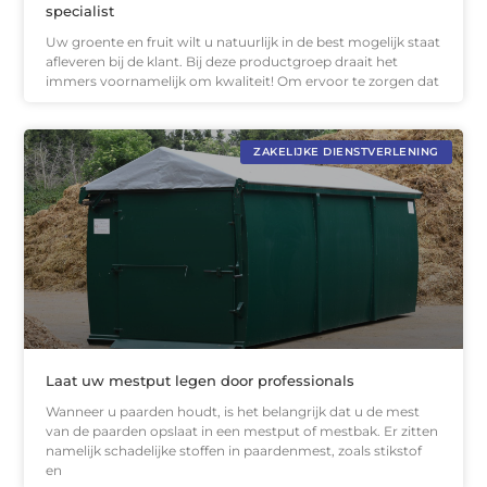
specialist
Uw groente en fruit wilt u natuurlijk in de best mogelijk staat
afleveren bij de klant. Bij deze productgroep draait het
immers voornamelijk om kwaliteit! Om ervoor te zorgen dat
ZAKELIJKE DIENSTVERLENING
Laat uw mestput legen door professionals
Wanneer u paarden houdt, is het belangrijk dat u de mest
van de paarden opslaat in een mestput of mestbak. Er zitten
namelijk schadelijke stoffen in paardenmest, zoals stikstof
en