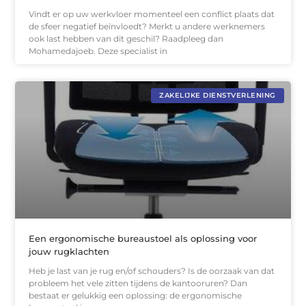
Vindt er op uw werkvloer momenteel een conflict plaats dat
de sfeer negatief beïnvloedt? Merkt u andere werknemers
ook last hebben van dit geschil? Raadpleeg dan
Mohamedajoeb. Deze specialist in
ZAKELIJKE DIENSTVERLENING
Een ergonomische bureaustoel als oplossing voor
jouw rugklachten
Heb je last van je rug en/of schouders? Is de oorzaak van dat
probleem het vele zitten tijdens de kantooruren? Dan
bestaat er gelukkig een oplossing: de ergonomische