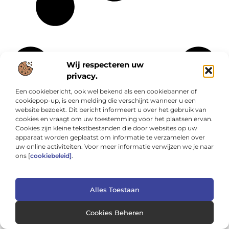
Wij respecteren uw
privacy.
Een cookiebericht, ook wel bekend als een cookiebanner of
cookiepop-up, is een melding die verschijnt wanneer u een
website bezoekt. Dit bericht informeert u over het gebruik van
cookies en vraagt om uw toestemming voor het plaatsen ervan.
Cookies zijn kleine tekstbestanden die door websites op uw
apparaat worden geplaatst om informatie te verzamelen over
uw online activiteiten. Voor meer informatie verwijzen we je naar
ons [
cookiebeleid]
.
Fotografie
Particuliere
Categorieën
Geschenken
dienstverlening
Alles Toestaan
Gezondheid
Rechten
Aanbiedingen
Groothandel
Relatie
Adverteren
Cookies Beheren
Hobby en vrije
Sport
Alarmsysteem
tijd
Startpaginas
Architectuur