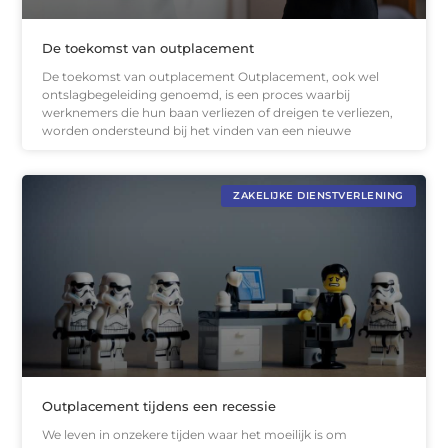
De toekomst van outplacement
De toekomst van outplacement Outplacement, ook wel
ontslagbegeleiding genoemd, is een proces waarbij
werknemers die hun baan verliezen of dreigen te verliezen,
worden ondersteund bij het vinden van een nieuwe
ZAKELIJKE DIENSTVERLENING
Outplacement tijdens een recessie
We leven in onzekere tijden waar het moeilijk is om