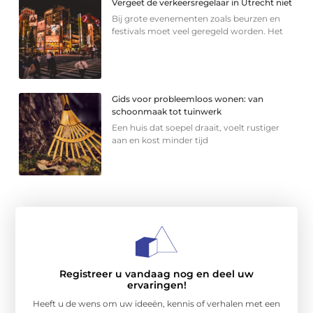
Vergeet de verkeersregelaar in Utrecht niet
Bij grote evenementen zoals beurzen en
festivals moet veel geregeld worden. Het
Gids voor probleemloos wonen: van
schoonmaak tot tuinwerk
Een huis dat soepel draait, voelt rustiger
aan en kost minder tijd
Registreer u vandaag nog en deel uw
ervaringen!
Heeft u de wens om uw ideeën, kennis of verhalen met een