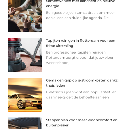
Samenwerken met aandacht en nieuwe
energie
Een goede bijeenkomst draait om meer
dan alleen een duidelijke agenda. De
Tapijten reinigen in Rotterdam voor een
frisse uitstraling
Een professioneel tapijten reinigen
Rotterdam zorgt ervoor dat jouw vloer
weer schoon,
Gemak en grip op je stroomkosten dankzij
thuis laden
Elektrisch rijden wint aan populariteit, en
daarmee groeit de behoefte aan een
Stappenplan voor meer wooncomfort en
buitenplezier