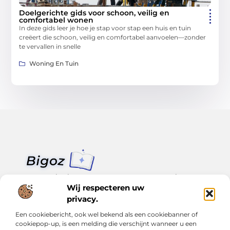
Doelgerichte gids voor schoon, veilig en
comfortabel wonen
In deze gids leer je hoe je stap voor stap een huis en tuin
creëert die schoon, veilig en comfortabel aanvoelen—zonder
te vervallen in snelle
Woning En Tuin
Van klein nieuws tot grote trends – alles op Bigoz.nl.
Lees inspirerende blogs en artikelen over het dagelijks leven,
Wij respecteren uw
actualiteit en meer.
privacy.
Een cookiebericht, ook wel bekend als een cookiebanner of
Bericht categorie
cookiepop-up, is een melding die verschijnt wanneer u een