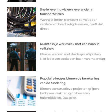
Snelle levering via een leverancier in
transportwielen
Wanneer intern transport stilvalt door
versleten of beschadigde wielen, heeft dat
direct
Ruimte in je werkweek met een baan in
veiligheid
Flexibel werken met duidelijke afspraken
Niet iedereen zoekt een baan van maandag
Populaire keuzes binnen de berekening
van de fundering
Binnen constructieve projecten grijpen
bedrijven vaak terug op bewezen
hulpmiddelen. Dat geldt