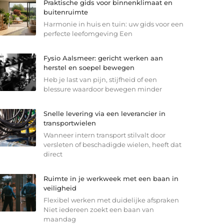
Praktische gids voor binnenklimaat en
buitenruimte
Harmonie in huis en tuin: uw gids voor een
perfecte leefomgeving Een
Fysio Aalsmeer: gericht werken aan
herstel en soepel bewegen
Heb je last van pijn, stijfheid of een
blessure waardoor bewegen minder
Snelle levering via een leverancier in
transportwielen
Wanneer intern transport stilvalt door
versleten of beschadigde wielen, heeft dat
direct
Ruimte in je werkweek met een baan in
veiligheid
Flexibel werken met duidelijke afspraken
Niet iedereen zoekt een baan van
maandag