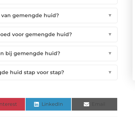
n van gemengde huid?
▼
 goed voor gemengde huid?
▼
en bij gemengde huid?
▼
de huid stap voor stap?
▼
nterest
LinkedIn
Email