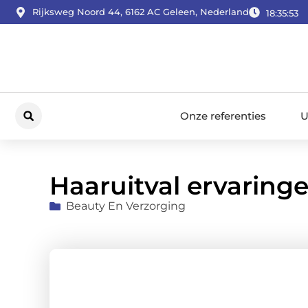
Rijksweg Noord 44, 6162 AC Geleen, Nederland
18:35:54
Onze referenties
U
Haaruitval ervaring
Beauty En Verzorging