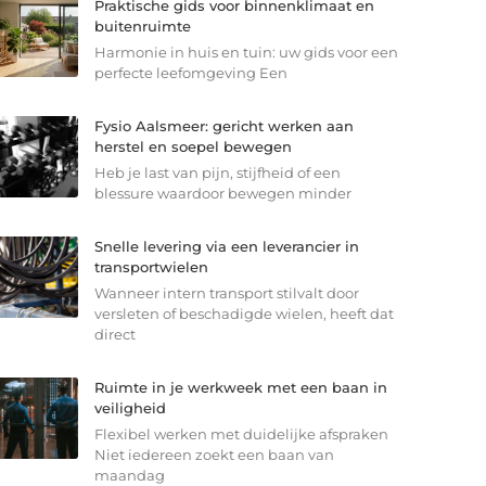
Praktische gids voor binnenklimaat en
buitenruimte
Harmonie in huis en tuin: uw gids voor een
perfecte leefomgeving Een
Fysio Aalsmeer: gericht werken aan
herstel en soepel bewegen
Heb je last van pijn, stijfheid of een
blessure waardoor bewegen minder
Snelle levering via een leverancier in
transportwielen
Wanneer intern transport stilvalt door
versleten of beschadigde wielen, heeft dat
direct
Ruimte in je werkweek met een baan in
veiligheid
Flexibel werken met duidelijke afspraken
Niet iedereen zoekt een baan van
maandag