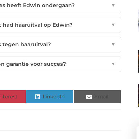
ies heeft Edwin ondergaan?
▼
 had haaruitval op Edwin?
▼
s tegen haaruitval?
▼
en garantie voor succes?
▼
nterest
LinkedIn
Email