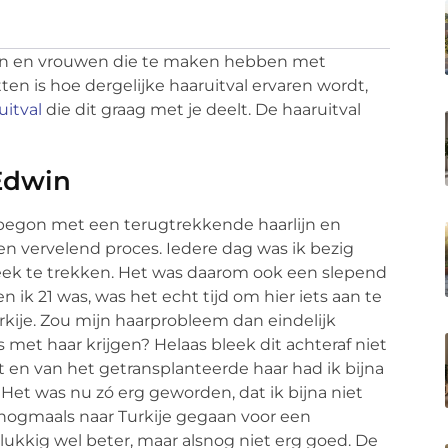
nnen en vrouwen die te maken hebben met
ten is hoe dergelijke haaruitval ervaren wordt,
uitval
die dit graag met je deelt. De haaruitval
 Edwin
t begon met een terugtrekkende haarlijn en
 vervelend proces. Iedere dag was ik bezig
 leek te trekken. Het was daarom ook een slepend
 ik 21 was, was het echt tijd om hier iets aan te
urkije. Zou mijn haarprobleem dan eindelijk
met haar krijgen? Helaas bleek dit achteraf niet
et en van het getransplanteerde haar had ik bijna
. Het was nu zó erg geworden, dat ik bijna niet
nogmaals naar Turkije gegaan voor een
elukkig wel beter, maar alsnog niet erg goed. De