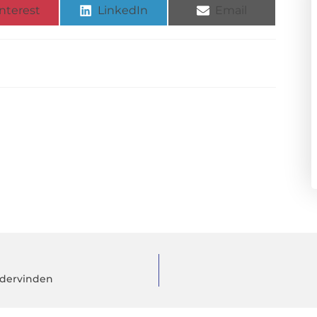
nterest
LinkedIn
Email
ndervinden