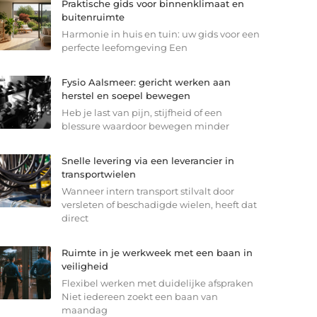
Praktische gids voor binnenklimaat en
buitenruimte
Harmonie in huis en tuin: uw gids voor een
perfecte leefomgeving Een
Fysio Aalsmeer: gericht werken aan
herstel en soepel bewegen
Heb je last van pijn, stijfheid of een
blessure waardoor bewegen minder
Snelle levering via een leverancier in
transportwielen
Wanneer intern transport stilvalt door
versleten of beschadigde wielen, heeft dat
direct
Ruimte in je werkweek met een baan in
veiligheid
Flexibel werken met duidelijke afspraken
Niet iedereen zoekt een baan van
maandag