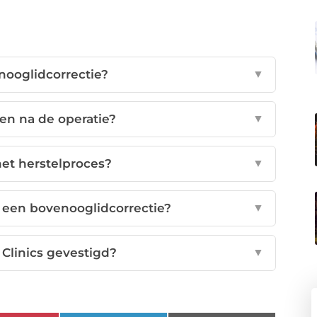
nooglidcorrectie?
▼
eken na de operatie?
▼
et herstelproces?
▼
 een bovenooglidcorrectie?
▼
Clinics gevestigd?
▼