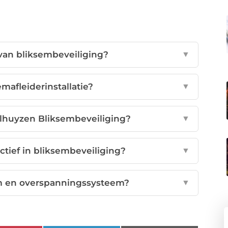
van bliksembeveiliging?
▼
mafleiderinstallatie?
▼
ulhuyzen Bliksembeveiliging?
▼
ctief in bliksembeveiliging?
▼
m en overspanningssysteem?
▼