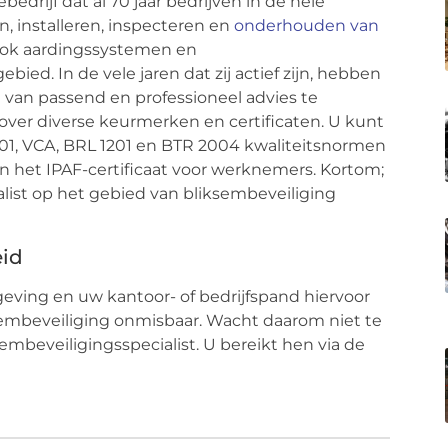
edrijf dat al 70 jaar bedrijven in de hele
, installeren, inspecteren en
onderhouden van
; ook aardingssystemen en
d. In de vele jaren dat zij actief zijn, hebben
e van passend en professioneel advies te
t over diverse keurmerken en certificaten. U kunt
01, VCA, BRL 1201 en BTR 2004 kwaliteitsnormen
en het IPAF-certificaat voor werknemers. Kortom;
alist op het gebied van bliksembeveiliging
eid
eving en uw kantoor- of bedrijfspand hiervoor
sembeveiliging onmisbaar. Wacht daarom niet te
mbeveiligingsspecialist. U bereikt hen via de