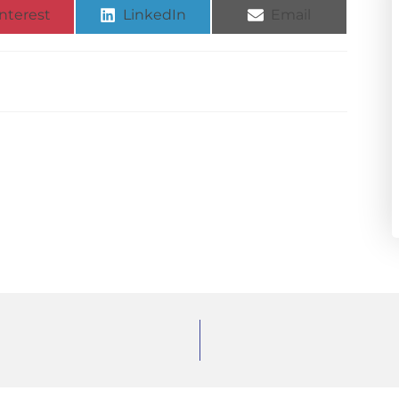
nterest
LinkedIn
Email