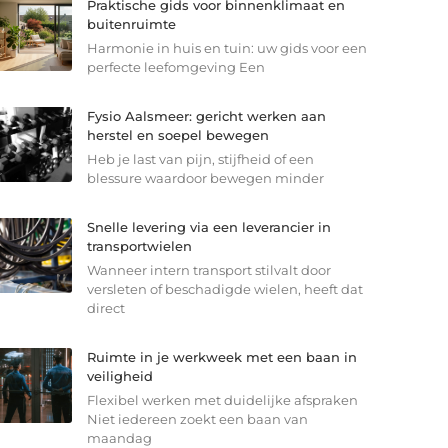
Praktische gids voor binnenklimaat en
buitenruimte
Harmonie in huis en tuin: uw gids voor een
perfecte leefomgeving Een
Fysio Aalsmeer: gericht werken aan
herstel en soepel bewegen
Heb je last van pijn, stijfheid of een
blessure waardoor bewegen minder
Snelle levering via een leverancier in
transportwielen
Wanneer intern transport stilvalt door
versleten of beschadigde wielen, heeft dat
direct
Ruimte in je werkweek met een baan in
veiligheid
Flexibel werken met duidelijke afspraken
Niet iedereen zoekt een baan van
maandag