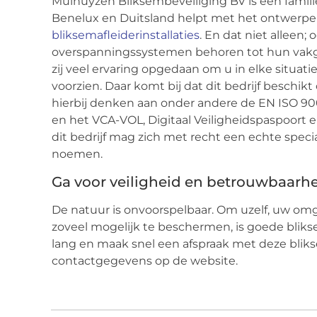
Mulhuyzen Bliksembeveiliging BV is een familieb
Benelux en Duitsland helpt met het ontwerpen
bliksemafleiderinstallaties
. En dat niet alleen
overspanningssystemen behoren tot hun vakgebie
zij veel ervaring opgedaan om u in elke situati
voorzien. Daar komt bij dat dit bedrijf beschik
hierbij denken aan onder andere de EN ISO 90
en het VCA-VOL, Digitaal Veiligheidspaspoort 
dit bedrijf mag zich met recht een echte speci
noemen.
Ga voor veiligheid en betrouwbaarh
De natuur is onvoorspelbaar. Om uzelf, uw omg
zoveel mogelijk te beschermen, is goede blik
lang en maak snel een afspraak met deze blikse
contactgegevens op de website.