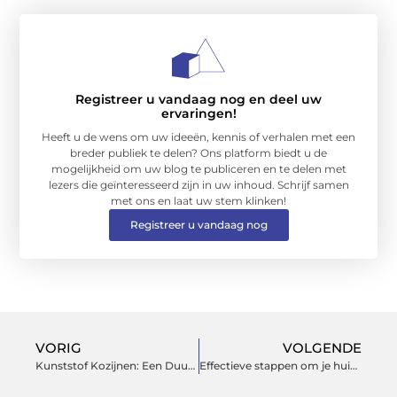
Registreer u vandaag nog en deel uw
ervaringen!
Heeft u de wens om uw ideeën, kennis of verhalen met een
breder publiek te delen? Ons platform biedt u de
mogelijkheid om uw blog te publiceren en te delen met
lezers die geïnteresseerd zijn in uw inhoud. Schrijf samen
met ons en laat uw stem klinken!
Registreer u vandaag nog
VORIG
VOLGENDE
Kunststof Kozijnen: Een Duurzame Transformatie voor Woningen en Gebouwen
Effectieve stappen om je huis snel te verkopen