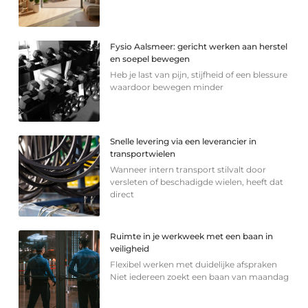
Fysio Aalsmeer: gericht werken aan herstel
en soepel bewegen
Heb je last van pijn, stijfheid of een blessure
waardoor bewegen minder
Snelle levering via een leverancier in
transportwielen
Wanneer intern transport stilvalt door
versleten of beschadigde wielen, heeft dat
direct
Ruimte in je werkweek met een baan in
veiligheid
Flexibel werken met duidelijke afspraken
Niet iedereen zoekt een baan van maandag