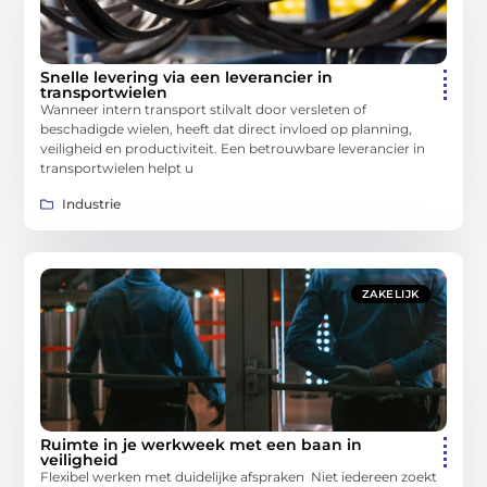
Snelle levering via een leverancier in
transportwielen
Wanneer intern transport stilvalt door versleten of
beschadigde wielen, heeft dat direct invloed op planning,
veiligheid en productiviteit. Een betrouwbare leverancier in
transportwielen helpt u
Industrie
ZAKELIJK
Ruimte in je werkweek met een baan in
veiligheid
Flexibel werken met duidelijke afspraken Niet iedereen zoekt