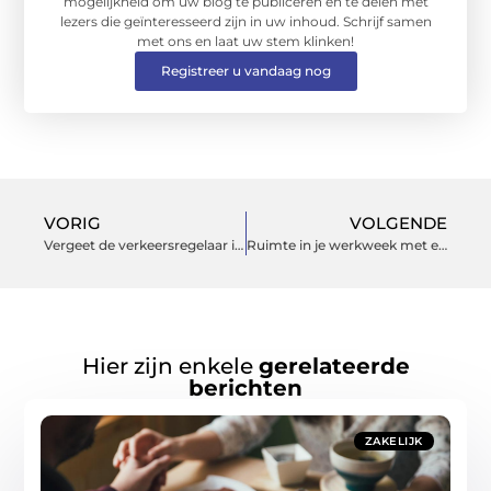
mogelijkheid om uw blog te publiceren en te delen met
lezers die geïnteresseerd zijn in uw inhoud. Schrijf samen
met ons en laat uw stem klinken!
Registreer u vandaag nog
VORIG
VOLGENDE
Vergeet de verkeersregelaar in Utrecht niet
Ruimte in je werkweek met een baan in veiligheid
Hier zijn enkele
gerelateerde
berichten
ZAKELIJK