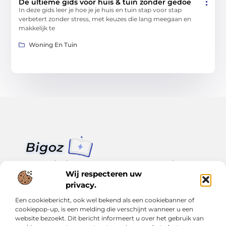
De ultieme gids voor huis & tuin zonder gedoe
In deze gids leer je hoe je je huis en tuin stap voor stap
verbetert zonder stress, met keuzes die lang meegaan en
makkelijk te
Woning En Tuin
Van klein nieuws tot grote trends – alles op Bigoz.nl.
Lees inspirerende blogs en artikelen over het dagelijks leven,
Wij respecteren uw
actualiteit en meer.
privacy.
Een cookiebericht, ook wel bekend als een cookiebanner of
Bericht categorie
cookiepop-up, is een melding die verschijnt wanneer u een
website bezoekt. Dit bericht informeert u over het gebruik van