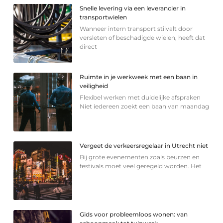
Snelle levering via een leverancier in
transportwielen
Wanneer intern transport stilvalt door
versleten of beschadigde wielen, heeft dat
direct
Ruimte in je werkweek met een baan in
veiligheid
Flexibel werken met duidelijke afspraken
Niet iedereen zoekt een baan van maandag
Vergeet de verkeersregelaar in Utrecht niet
Bij grote evenementen zoals beurzen en
festivals moet veel geregeld worden. Het
Gids voor probleemloos wonen: van