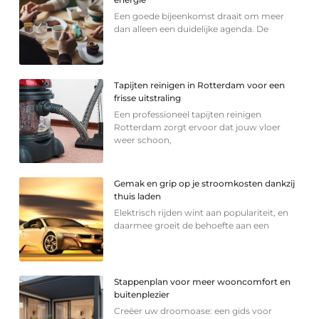
Een goede bijeenkomst draait om meer
dan alleen een duidelijke agenda. De
Tapijten reinigen in Rotterdam voor een
frisse uitstraling
Een professioneel tapijten reinigen
Rotterdam zorgt ervoor dat jouw vloer
weer schoon,
Gemak en grip op je stroomkosten dankzij
thuis laden
Elektrisch rijden wint aan populariteit, en
daarmee groeit de behoefte aan een
Stappenplan voor meer wooncomfort en
buitenplezier
Creëer uw droomoase: een gids voor