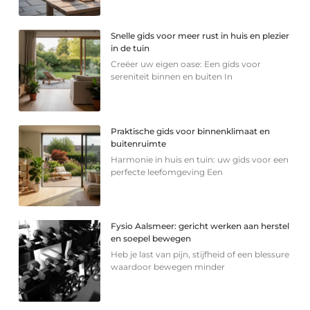
Snelle gids voor meer rust in huis en plezier
in de tuin
Creëer uw eigen oase: Een gids voor
sereniteit binnen en buiten In
Praktische gids voor binnenklimaat en
buitenruimte
Harmonie in huis en tuin: uw gids voor een
perfecte leefomgeving Een
Fysio Aalsmeer: gericht werken aan herstel
en soepel bewegen
Heb je last van pijn, stijfheid of een blessure
waardoor bewegen minder