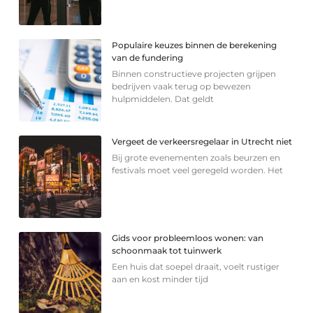
Populaire keuzes binnen de berekening
van de fundering
Binnen constructieve projecten grijpen
bedrijven vaak terug op bewezen
hulpmiddelen. Dat geldt
Vergeet de verkeersregelaar in Utrecht niet
Bij grote evenementen zoals beurzen en
festivals moet veel geregeld worden. Het
Gids voor probleemloos wonen: van
schoonmaak tot tuinwerk
Een huis dat soepel draait, voelt rustiger
aan en kost minder tijd