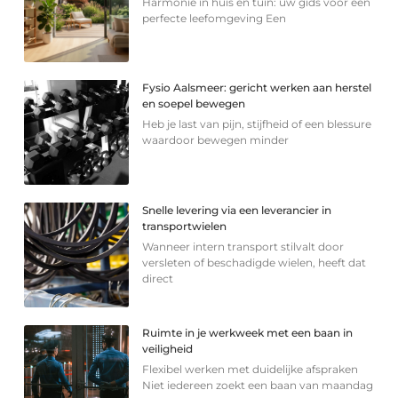
Harmonie in huis en tuin: uw gids voor een
perfecte leefomgeving Een
Fysio Aalsmeer: gericht werken aan herstel
en soepel bewegen
Heb je last van pijn, stijfheid of een blessure
waardoor bewegen minder
Snelle levering via een leverancier in
transportwielen
Wanneer intern transport stilvalt door
versleten of beschadigde wielen, heeft dat
direct
Ruimte in je werkweek met een baan in
veiligheid
Flexibel werken met duidelijke afspraken
Niet iedereen zoekt een baan van maandag