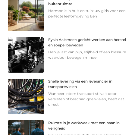
buitenruimte
Harmonie in huis en tuin: uw gids voor een
perfecte leefomgeving Een
Fysio Aalsmeer: gericht werken aan herstel
en soepel bewegen
Heb je last van pijn, stijfheid of een blessure
waardoor bewegen minder
Snelle levering via een leverancier in
transportwielen
Wanneer intern transport stilvalt door
versleten of beschadigde wielen, heeft dat
direct
Ruimte in je werkweek met een baan in
veiligheid