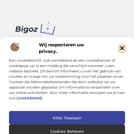
Van klein nieuws tot grote trends – alles op Bigoz.nl.
Lees inspirerende blogs en artikelen over het dagelijks leven,
Wij respecteren uw
actualiteit en meer.
privacy.
Een cookiebericht, ook wel bekend als een cookiebanner of
Bericht categorie
cookiepop-up, is een melding die verschijnt wanneer u een
website bezoekt. Dit bericht informeert u over het gebruik van
cookies en vraagt om uw toestemming voor het plaatsen ervan.
Cookies zijn kleine tekstbestanden die door websites op uw
Onze informatie
apparaat worden geplaatst om informatie te verzamelen over
uw online activiteiten. Voor meer informatie verwijzen we je naar
Slimmer groeien met SEO: Wat je moet weten over backlinks kopen
Van hobby tot inkomen: Hoe je écht geld kunt verdienen met je website
ons [
cookiebeleid]
.
Alles Toestaan
Website index
Cookiebeleid (EU)
@2025 www.bigoz.nl. All Right Reserved.
Cookies Beheren