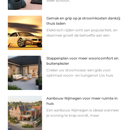
weer schoon,
Gemak en grip op je stroomkosten dankzij
thuis laden
Elektrisch rijden wint aan populariteit, en
daarmee groeit de behoefte aan een
Stappenplan voor meer wooncomfort en
buitenplezier
Creëer uw droomoase: een gids voor
optimaal woon- en tuingenot Uw huis
Aanbouw Nijmegen voor meer ruimte in
huis
Een aanbouw Nijmegen is ideaal wanneer
je woning te krap wordt, maar