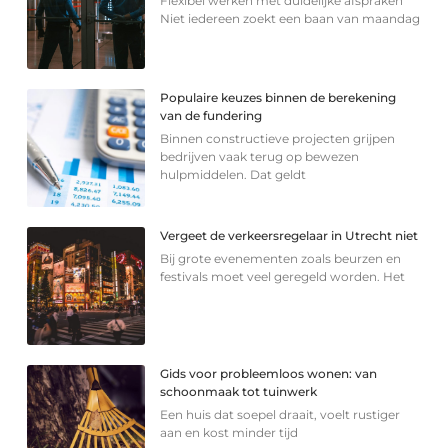
Flexibel werken met duidelijke afspraken
Niet iedereen zoekt een baan van maandag
Populaire keuzes binnen de berekening
van de fundering
Binnen constructieve projecten grijpen
bedrijven vaak terug op bewezen
hulpmiddelen. Dat geldt
Vergeet de verkeersregelaar in Utrecht niet
Bij grote evenementen zoals beurzen en
festivals moet veel geregeld worden. Het
Gids voor probleemloos wonen: van
schoonmaak tot tuinwerk
Een huis dat soepel draait, voelt rustiger
aan en kost minder tijd