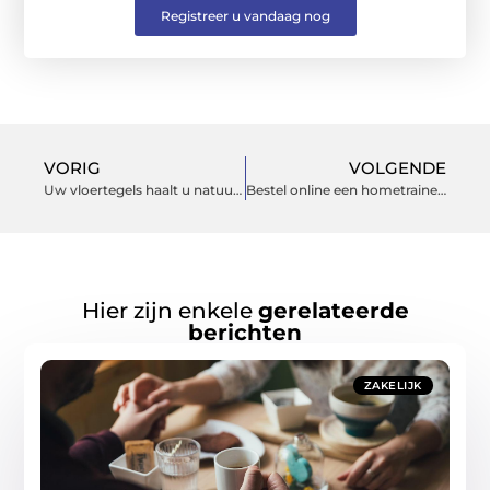
Registreer u vandaag nog
VORIG
VOLGENDE
Uw vloertegels haalt u natuurlijk bij dit bedrijf in vlakbij Rotterdam
Bestel online een hometrainer van bekende merken als Tunturi, Flowfitness en Kettler
Hier zijn enkele
gerelateerde
berichten
ZAKELIJK