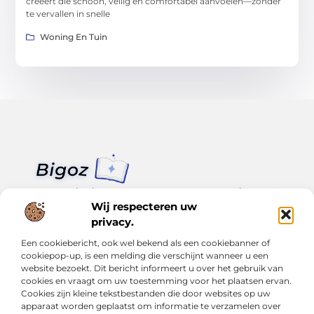
creëert die schoon, veilig en comfortabel aanvoelen—zonder
te vervallen in snelle
Woning En Tuin
Van klein nieuws tot grote trends – alles op Bigoz.nl.
Lees inspirerende blogs en artikelen over het dagelijks leven,
Wij respecteren uw
actualiteit en meer.
privacy.
Een cookiebericht, ook wel bekend als een cookiebanner of
Bericht categorie
cookiepop-up, is een melding die verschijnt wanneer u een
website bezoekt. Dit bericht informeert u over het gebruik van
cookies en vraagt om uw toestemming voor het plaatsen ervan.
Cookies zijn kleine tekstbestanden die door websites op uw
Onze informatie
apparaat worden geplaatst om informatie te verzamelen over