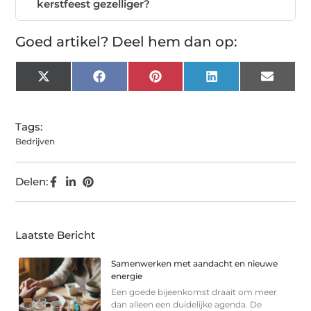
kerstfeest gezelliger?
Goed artikel? Deel hem dan op:
X
Facebook
Pinterest
LinkedIn
Email
(Twitter)
Tags:
Bedrijven
Delen:
Laatste Bericht
Samenwerken met aandacht en nieuwe
energie
Een goede bijeenkomst draait om meer
dan alleen een duidelijke agenda. De