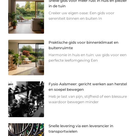
Snelle gids voor meer rust in huis en plezier
in de tuin
Creëer uw eigen oase: Een gids voor
sereniteit binnen en buiten In
Praktische gids voor binnenklimaat en
buitenruimte
Harmonie in huis en tuin: uw gids voor een
perfecte leefomgeving Een
Fysio Aalsmeer: gericht werken aan herstel
en soepel bewegen
Heb je last van pijn, stijfheid of een blessure
waardoor bewegen minder
Snelle levering via een leverancier in
transportwielen