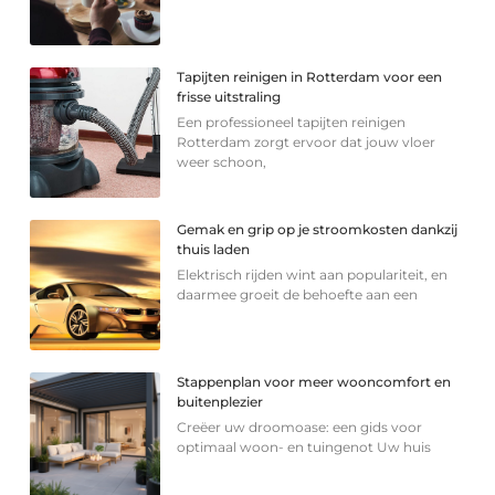
Tapijten reinigen in Rotterdam voor een
frisse uitstraling
Een professioneel tapijten reinigen
Rotterdam zorgt ervoor dat jouw vloer
weer schoon,
Gemak en grip op je stroomkosten dankzij
thuis laden
Elektrisch rijden wint aan populariteit, en
daarmee groeit de behoefte aan een
Stappenplan voor meer wooncomfort en
buitenplezier
Creëer uw droomoase: een gids voor
optimaal woon- en tuingenot Uw huis