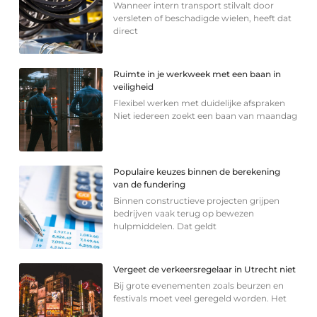
Wanneer intern transport stilvalt door
versleten of beschadigde wielen, heeft dat
direct
Ruimte in je werkweek met een baan in
veiligheid
Flexibel werken met duidelijke afspraken
Niet iedereen zoekt een baan van maandag
Populaire keuzes binnen de berekening
van de fundering
Binnen constructieve projecten grijpen
bedrijven vaak terug op bewezen
hulpmiddelen. Dat geldt
Vergeet de verkeersregelaar in Utrecht niet
Bij grote evenementen zoals beurzen en
festivals moet veel geregeld worden. Het