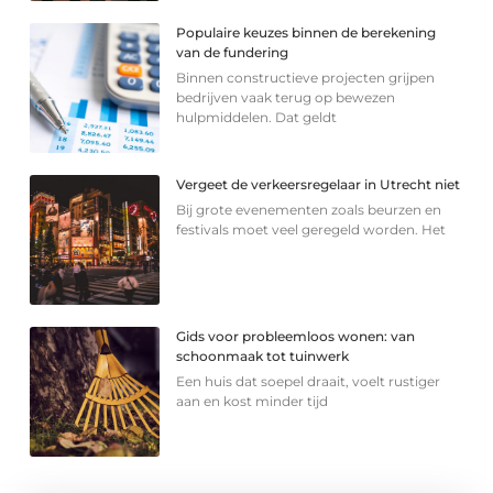
Populaire keuzes binnen de berekening
van de fundering
Binnen constructieve projecten grijpen
bedrijven vaak terug op bewezen
hulpmiddelen. Dat geldt
Vergeet de verkeersregelaar in Utrecht niet
Bij grote evenementen zoals beurzen en
festivals moet veel geregeld worden. Het
Gids voor probleemloos wonen: van
schoonmaak tot tuinwerk
Een huis dat soepel draait, voelt rustiger
aan en kost minder tijd