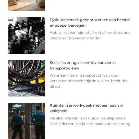
Fysio Aalsmeer: gericht werken aan herstel
en soepel bewegen
Heb je last van pijn, stijfheid of een blessure
waardoor bewegen minder
Snelle levering via een leverancier in
transportwielen
Wanneer intern transport stilvalt door
versleten of beschadigde wielen, heeft dat
direct
Ruimte in je werkweek met een baan in
veiligheid
Flexibel werken met duidelijke afspraken
Niet iedereen zoekt een baan van maandag