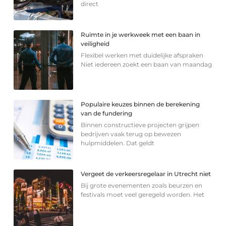
direct
Ruimte in je werkweek met een baan in
veiligheid
Flexibel werken met duidelijke afspraken
Niet iedereen zoekt een baan van maandag
Populaire keuzes binnen de berekening
van de fundering
Binnen constructieve projecten grijpen
bedrijven vaak terug op bewezen
hulpmiddelen. Dat geldt
Vergeet de verkeersregelaar in Utrecht niet
Bij grote evenementen zoals beurzen en
festivals moet veel geregeld worden. Het