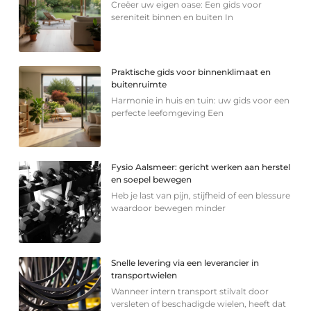
Creëer uw eigen oase: Een gids voor
sereniteit binnen en buiten In
Praktische gids voor binnenklimaat en
buitenruimte
Harmonie in huis en tuin: uw gids voor een
perfecte leefomgeving Een
Fysio Aalsmeer: gericht werken aan herstel
en soepel bewegen
Heb je last van pijn, stijfheid of een blessure
waardoor bewegen minder
Snelle levering via een leverancier in
transportwielen
Wanneer intern transport stilvalt door
versleten of beschadigde wielen, heeft dat