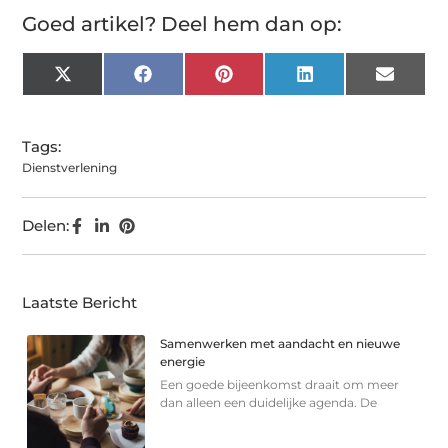
Goed artikel? Deel hem dan op:
X
Facebook
Pinterest
LinkedIn
Email
(Twitter)
Tags:
Dienstverlening
Delen:
Laatste Bericht
Samenwerken met aandacht en nieuwe
energie
Een goede bijeenkomst draait om meer
dan alleen een duidelijke agenda. De