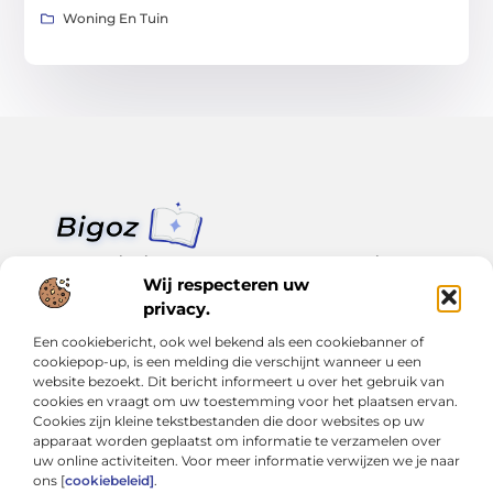
Woning En Tuin
Van klein nieuws tot grote trends – alles op Bigoz.nl.
Lees inspirerende blogs en artikelen over het dagelijks leven,
Wij respecteren uw
actualiteit en meer.
privacy.
Een cookiebericht, ook wel bekend als een cookiebanner of
Bericht categorie
cookiepop-up, is een melding die verschijnt wanneer u een
website bezoekt. Dit bericht informeert u over het gebruik van
cookies en vraagt om uw toestemming voor het plaatsen ervan.
Cookies zijn kleine tekstbestanden die door websites op uw
Onze informatie
apparaat worden geplaatst om informatie te verzamelen over
uw online activiteiten. Voor meer informatie verwijzen we je naar
Slimmer groeien met SEO: Wat je moet weten over backlinks kopen
Van hobby tot inkomen: Hoe je écht geld kunt verdienen met je website
ons [
cookiebeleid]
.