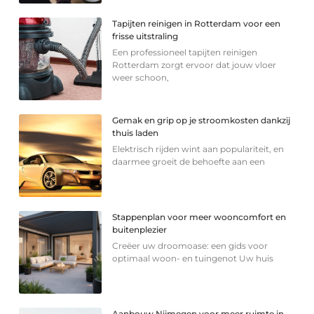
Tapijten reinigen in Rotterdam voor een
frisse uitstraling
Een professioneel tapijten reinigen
Rotterdam zorgt ervoor dat jouw vloer
weer schoon,
Gemak en grip op je stroomkosten dankzij
thuis laden
Elektrisch rijden wint aan populariteit, en
daarmee groeit de behoefte aan een
Stappenplan voor meer wooncomfort en
buitenplezier
Creëer uw droomoase: een gids voor
optimaal woon- en tuingenot Uw huis
Aanbouw Nijmegen voor meer ruimte in