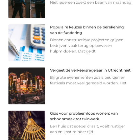
Niet iedereen zoekt een baan van maandag
Populaire keuzes binnen de berekening
van de fundering
Binnen constructieve projecten grijpen
bedrijven vaak terug op bewezen
hulpmiddelen. Dat geldt
Vergeet de verkeersregelaar in Utrecht niet
Bij grote evenementen zoals beurzen en
festivals moet veel geregeld worden. Het
Gids voor probleemloos wonen: van
schoonmaak tot tuinwerk
Een huis dat soepel draait, voelt rustiger
aan en kost minder tijd