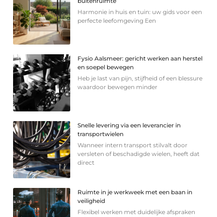
buitenruimte
Harmonie in huis en tuin: uw gids voor een
perfecte leefomgeving Een
Fysio Aalsmeer: gericht werken aan herstel
en soepel bewegen
Heb je last van pijn, stijfheid of een blessure
waardoor bewegen minder
Snelle levering via een leverancier in
transportwielen
Wanneer intern transport stilvalt door
versleten of beschadigde wielen, heeft dat
direct
Ruimte in je werkweek met een baan in
veiligheid
Flexibel werken met duidelijke afspraken