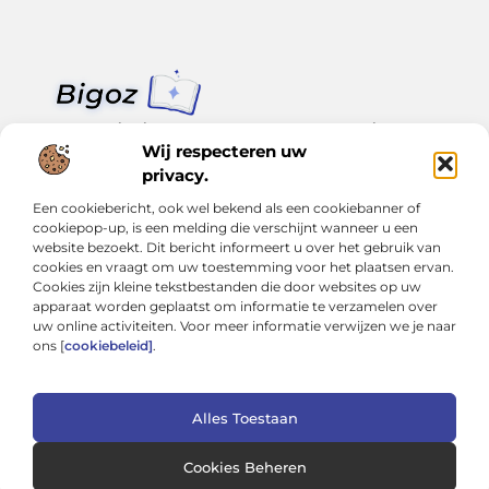
Van klein nieuws tot grote trends – alles op Bigoz.nl.
Lees inspirerende blogs en artikelen over het dagelijks leven,
Wij respecteren uw
actualiteit en meer.
privacy.
Een cookiebericht, ook wel bekend als een cookiebanner of
Bericht categorie
cookiepop-up, is een melding die verschijnt wanneer u een
website bezoekt. Dit bericht informeert u over het gebruik van
cookies en vraagt om uw toestemming voor het plaatsen ervan.
Cookies zijn kleine tekstbestanden die door websites op uw
Onze informatie
apparaat worden geplaatst om informatie te verzamelen over
uw online activiteiten. Voor meer informatie verwijzen we je naar
Slimmer groeien met SEO: Wat je moet weten over backlinks kopen
Van hobby tot inkomen: Hoe je écht geld kunt verdienen met je website
ons [
cookiebeleid]
.
Alles Toestaan
Website index
Cookiebeleid (EU)
@2025 www.bigoz.nl. All Right Reserved.
Cookies Beheren