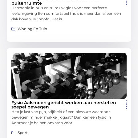
buitenruimte
Harmonie in huis en tuin: uw gids voor een perfecte
leefomgeving Een comfortabel thuis is meer dan alleen een
dak boven uw hoofd. Het is
Woning En Tuin
SPORT
Fysio Aalsmeer: gericht werken aan herstel en
soepel bewegen
Heb je last van pijn, stijfheid of een blessure waardoor
bewegen minder makkelijk gaat? Dan kan een fysio in
Aalsmeer je helpen om stap voor
Sport