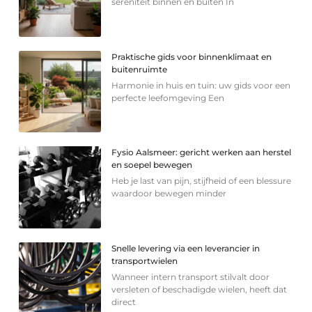
sereniteit binnen en buiten In
Praktische gids voor binnenklimaat en
buitenruimte
Harmonie in huis en tuin: uw gids voor een
perfecte leefomgeving Een
Fysio Aalsmeer: gericht werken aan herstel
en soepel bewegen
Heb je last van pijn, stijfheid of een blessure
waardoor bewegen minder
Snelle levering via een leverancier in
transportwielen
Wanneer intern transport stilvalt door
versleten of beschadigde wielen, heeft dat
direct