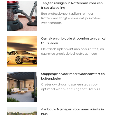
Tapijten reinigen in Rotterdam voor een
frisse uitstraling
Een professioneel tapijten reinigen
Rotterdam zorgt ervoor dat jouw vloer
weer schoon,
Gemak en grip op je stroomkosten dankzij
thuis laden
Elektrisch rijden wint aan populariteit, en
daarmee groeit de behoefte aan een
Stappenplan voor meer wooncomfort en
buitenplezier
Creëer uw droomoase: een gids voor
optimaal woon- en tuingenot Uw huis
Aanbouw Nijmegen voor meer ruimte in
huis