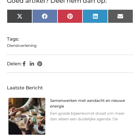
Goed artikel? Deel hem dan op:
X
Facebook
Pinterest
LinkedIn
Email
(Twitter)
Tags:
Dienstverlening
Delen:
Laatste Bericht
Samenwerken met aandacht en nieuwe
energie
Een goede bijeenkomst draait om meer
dan alleen een duidelijke agenda. De