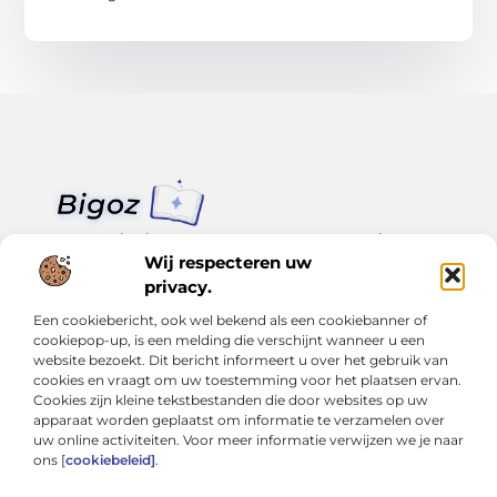
Van klein nieuws tot grote trends – alles op Bigoz.nl.
Lees inspirerende blogs en artikelen over het dagelijks leven,
Wij respecteren uw
actualiteit en meer.
privacy.
Een cookiebericht, ook wel bekend als een cookiebanner of
Bericht categorie
cookiepop-up, is een melding die verschijnt wanneer u een
website bezoekt. Dit bericht informeert u over het gebruik van
cookies en vraagt om uw toestemming voor het plaatsen ervan.
Cookies zijn kleine tekstbestanden die door websites op uw
Onze informatie
apparaat worden geplaatst om informatie te verzamelen over
uw online activiteiten. Voor meer informatie verwijzen we je naar
Slimmer groeien met SEO: Wat je moet weten over backlinks kopen
Van hobby tot inkomen: Hoe je écht geld kunt verdienen met je website
ons [
cookiebeleid]
.