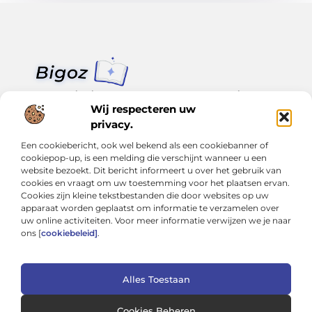
Van klein nieuws tot grote trends – alles op Bigoz.nl.
Lees inspirerende blogs en artikelen over het dagelijks leven,
Wij respecteren uw
actualiteit en meer.
privacy.
Een cookiebericht, ook wel bekend als een cookiebanner of
Bericht categorie
cookiepop-up, is een melding die verschijnt wanneer u een
website bezoekt. Dit bericht informeert u over het gebruik van
cookies en vraagt om uw toestemming voor het plaatsen ervan.
Cookies zijn kleine tekstbestanden die door websites op uw
Onze informatie
apparaat worden geplaatst om informatie te verzamelen over
uw online activiteiten. Voor meer informatie verwijzen we je naar
Slimmer groeien met SEO: Wat je moet weten over backlinks kopen
Van hobby tot inkomen: Hoe je écht geld kunt verdienen met je website
ons [
cookiebeleid]
.
Alles Toestaan
Website index
Cookiebeleid (EU)
@2025 www.bigoz.nl. All Right Reserved.
Cookies Beheren