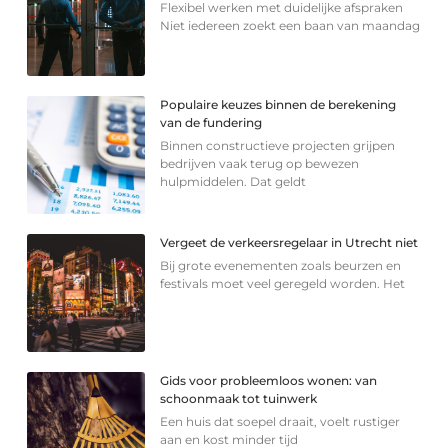
Flexibel werken met duidelijke afspraken
Niet iedereen zoekt een baan van maandag
Populaire keuzes binnen de berekening
van de fundering
Binnen constructieve projecten grijpen
bedrijven vaak terug op bewezen
hulpmiddelen. Dat geldt
Vergeet de verkeersregelaar in Utrecht niet
Bij grote evenementen zoals beurzen en
festivals moet veel geregeld worden. Het
Gids voor probleemloos wonen: van
schoonmaak tot tuinwerk
Een huis dat soepel draait, voelt rustiger
aan en kost minder tijd