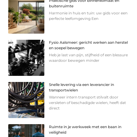
Praktische gids voor binnenklimaat en
buitenruimte
Harmonie in huis en tuin: uw gids voor een
perfecte leefomgeving Een
Fysio Aalsmeer: gericht werken aan herstel
en soepel bewegen
Heb je last van pijn, stijfheid of een blessure
waardoor bewegen minder
Snelle levering via een leverancier in
transportwielen
Wanneer intern transport stilvalt door
versleten of beschadigde wielen, heeft dat
direct
Ruimte in je werkweek met een baan in
veiligheid