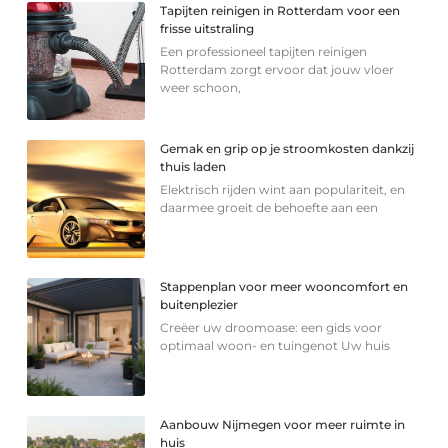
Tapijten reinigen in Rotterdam voor een
frisse uitstraling
Een professioneel tapijten reinigen
Rotterdam zorgt ervoor dat jouw vloer
weer schoon,
Gemak en grip op je stroomkosten dankzij
thuis laden
Elektrisch rijden wint aan populariteit, en
daarmee groeit de behoefte aan een
Stappenplan voor meer wooncomfort en
buitenplezier
Creëer uw droomoase: een gids voor
optimaal woon- en tuingenot Uw huis
Aanbouw Nijmegen voor meer ruimte in
huis