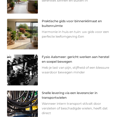
sereniteit binnen en buiten In
Praktische gids voor binnenklimaat en
buitenruimte
Harmonie in huis en tuin: uw gids voor een
perfecte leefomgeving Een
Fysio Aalsmeer: gericht werken aan herstel
en soepel bewegen
Heb je last van pijn, stijfheid of een blessure
waardoor bewegen minder
Snelle levering via een leverancier in
transportwielen
Wanneer intern transport stilvalt door
versleten of beschadigde wielen, heeft dat
direct