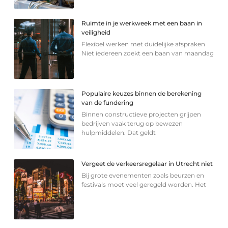
Ruimte in je werkweek met een baan in
veiligheid
Flexibel werken met duidelijke afspraken
Niet iedereen zoekt een baan van maandag
Populaire keuzes binnen de berekening
van de fundering
Binnen constructieve projecten grijpen
bedrijven vaak terug op bewezen
hulpmiddelen. Dat geldt
Vergeet de verkeersregelaar in Utrecht niet
Bij grote evenementen zoals beurzen en
festivals moet veel geregeld worden. Het