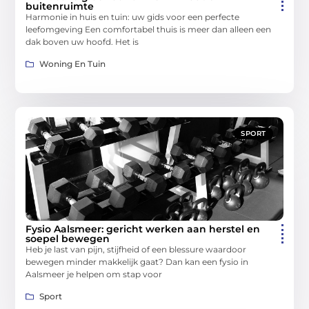
buitenruimte
Harmonie in huis en tuin: uw gids voor een perfecte
leefomgeving Een comfortabel thuis is meer dan alleen een
dak boven uw hoofd. Het is
Woning En Tuin
SPORT
Fysio Aalsmeer: gericht werken aan herstel en
soepel bewegen
Heb je last van pijn, stijfheid of een blessure waardoor
bewegen minder makkelijk gaat? Dan kan een fysio in
Aalsmeer je helpen om stap voor
Sport