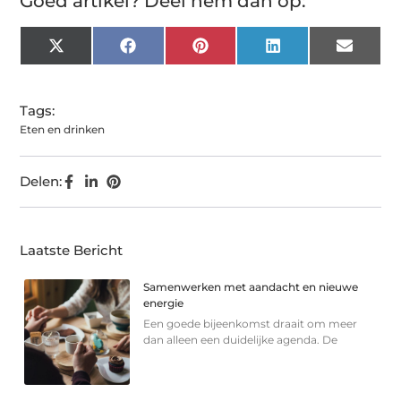
Goed artikel? Deel hem dan op:
X
Facebook
Pinterest
LinkedIn
Email
(Twitter)
Tags:
Eten en drinken
Delen:
Laatste Bericht
Samenwerken met aandacht en nieuwe
energie
Een goede bijeenkomst draait om meer
dan alleen een duidelijke agenda. De