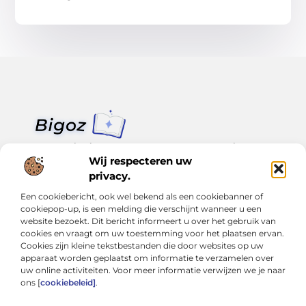
Van klein nieuws tot grote trends – alles op Bigoz.nl.
Lees inspirerende blogs en artikelen over het dagelijks leven,
Wij respecteren uw
actualiteit en meer.
privacy.
Een cookiebericht, ook wel bekend als een cookiebanner of
Bericht categorie
cookiepop-up, is een melding die verschijnt wanneer u een
website bezoekt. Dit bericht informeert u over het gebruik van
cookies en vraagt om uw toestemming voor het plaatsen ervan.
Cookies zijn kleine tekstbestanden die door websites op uw
Onze informatie
apparaat worden geplaatst om informatie te verzamelen over
uw online activiteiten. Voor meer informatie verwijzen we je naar
Slimmer groeien met SEO: Wat je moet weten over backlinks kopen
Van hobby tot inkomen: Hoe je écht geld kunt verdienen met je website
ons [
cookiebeleid]
.