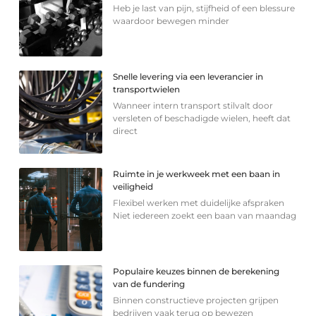
Heb je last van pijn, stijfheid of een blessure
waardoor bewegen minder
Snelle levering via een leverancier in
transportwielen
Wanneer intern transport stilvalt door
versleten of beschadigde wielen, heeft dat
direct
Ruimte in je werkweek met een baan in
veiligheid
Flexibel werken met duidelijke afspraken
Niet iedereen zoekt een baan van maandag
Populaire keuzes binnen de berekening
van de fundering
Binnen constructieve projecten grijpen
bedrijven vaak terug op bewezen