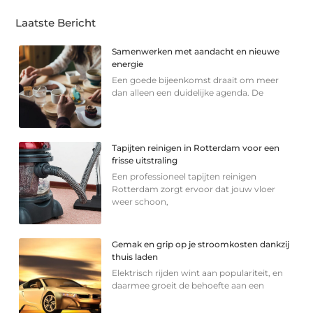
Laatste Bericht
Samenwerken met aandacht en nieuwe
energie
Een goede bijeenkomst draait om meer
dan alleen een duidelijke agenda. De
Tapijten reinigen in Rotterdam voor een
frisse uitstraling
Een professioneel tapijten reinigen
Rotterdam zorgt ervoor dat jouw vloer
weer schoon,
Gemak en grip op je stroomkosten dankzij
thuis laden
Elektrisch rijden wint aan populariteit, en
daarmee groeit de behoefte aan een