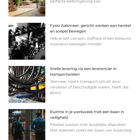
perfecte leefomgeving Een
Fysio Aalsmeer: gericht werken aan herstel
en soepel bewegen
Heb je last van pijn, stijfheid of een blessure
waardoor bewegen minder
Snelle levering via een leverancier in
transportwielen
Wanneer intern transport stilvalt door
versleten of beschadigde wielen, heeft dat
direct
Ruimte in je werkweek met een baan in
veiligheid
Flexibel werken met duidelijke afspraken
Niet iedereen zoekt een baan van maandag