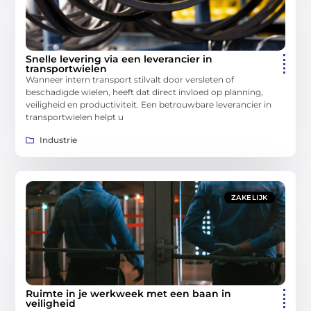
Snelle levering via een leverancier in
transportwielen
Wanneer intern transport stilvalt door versleten of
beschadigde wielen, heeft dat direct invloed op planning,
veiligheid en productiviteit. Een betrouwbare leverancier in
transportwielen helpt u
Industrie
ZAKELIJK
Ruimte in je werkweek met een baan in
veiligheid