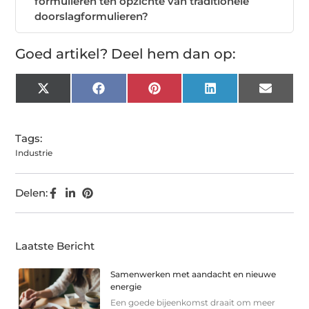
formulieren ten opzichte van traditionele
doorslagformulieren?
Goed artikel? Deel hem dan op:
X
Facebook
Pinterest
LinkedIn
Email
(Twitter)
Tags:
Industrie
Delen:
Laatste Bericht
Samenwerken met aandacht en nieuwe
energie
Een goede bijeenkomst draait om meer