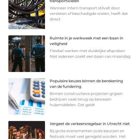
transportwielen
Wanneer intern transport stilvalt door
versleten of beschadigde wielen, heeft dat
direct
Ruimte in je werkweek met een baan in
veiligheid
Flexibel werken met duidelijke afspraken
Niet iedereen zoekt een baan van maandag
Populaire keuzes binnen de berekening
van de fundering
Binnen constructieve projecten grijpen
bedrijven vaak terug op bewezen
hulpmiddelen. Dat geldt
Vergeet de verkeersregelaar in Utrecht niet
Bij grote evenementen zoals beurzen en
festivals moet veel geregeld worden. Het