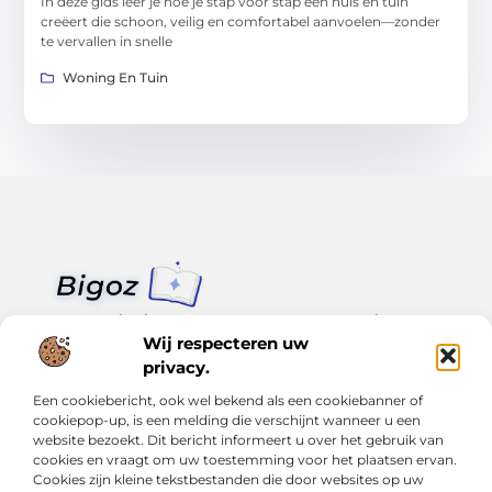
In deze gids leer je hoe je stap voor stap een huis en tuin
creëert die schoon, veilig en comfortabel aanvoelen—zonder
te vervallen in snelle
Woning En Tuin
Van klein nieuws tot grote trends – alles op Bigoz.nl.
Lees inspirerende blogs en artikelen over het dagelijks leven,
Wij respecteren uw
actualiteit en meer.
privacy.
Een cookiebericht, ook wel bekend als een cookiebanner of
Bericht categorie
cookiepop-up, is een melding die verschijnt wanneer u een
website bezoekt. Dit bericht informeert u over het gebruik van
cookies en vraagt om uw toestemming voor het plaatsen ervan.
Cookies zijn kleine tekstbestanden die door websites op uw