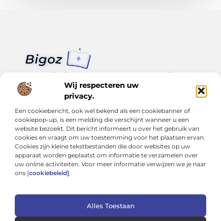
Van klein nieuws tot grote trends – alles op Bigoz.nl.
Lees inspirerende blogs en artikelen over het dagelijks leven,
Wij respecteren uw
actualiteit en meer.
privacy.
Een cookiebericht, ook wel bekend als een cookiebanner of
Bericht categorie
cookiepop-up, is een melding die verschijnt wanneer u een
website bezoekt. Dit bericht informeert u over het gebruik van
cookies en vraagt om uw toestemming voor het plaatsen ervan.
Cookies zijn kleine tekstbestanden die door websites op uw
Onze informatie
apparaat worden geplaatst om informatie te verzamelen over
uw online activiteiten. Voor meer informatie verwijzen we je naar
Slimmer groeien met SEO: Wat je moet weten over backlinks kopen
Van hobby tot inkomen: Hoe je écht geld kunt verdienen met je website
ons [
cookiebeleid]
.
Alles Toestaan
Website index
Cookiebeleid (EU)