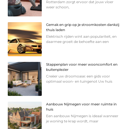
Rotterdam zorgt ervoor dat jouw vloer
weer schoon,
Gemak en grip op je stroomkosten dankzij
thuis laden
Elektrisch rijden wint aan populariteit, en
daarmee groeit de behoefte aan een
Stappenplan voor meer wooncomfort en
buitenplezier
Creëer uw droomoase: een gids voor
optimaal woon- en tuingenot Uw huis
Aanbouw Nijmegen voor meer ruimte in
huis
Een aanbouw Nijmegen is ideaal wanneer
je woning te krap wordt, maar