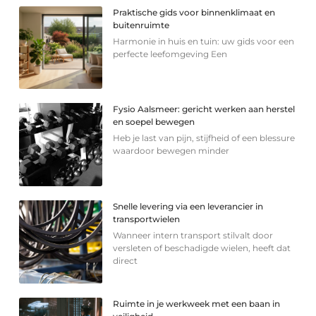
Praktische gids voor binnenklimaat en
buitenruimte
Harmonie in huis en tuin: uw gids voor een
perfecte leefomgeving Een
Fysio Aalsmeer: gericht werken aan herstel
en soepel bewegen
Heb je last van pijn, stijfheid of een blessure
waardoor bewegen minder
Snelle levering via een leverancier in
transportwielen
Wanneer intern transport stilvalt door
versleten of beschadigde wielen, heeft dat
direct
Ruimte in je werkweek met een baan in