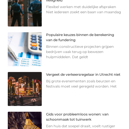
veiligheid
Flexibel werken met duidelijke afspraken
Niet iedereen zoekt een baan van maandag
Populaire keuzes binnen de berekening
van de fundering
Binnen constructieve projecten grijpen
bedrijven vaak terug op bewezen
hulpmiddelen. Dat geldt
Vergeet de verkeersregelaar in Utrecht niet
Bij grote evenementen zoals beurzen en
festivals moet veel geregeld worden. Het
Gids voor probleemloos wonen: van
schoonmaak tot tuinwerk
Een huis dat soepel draait, voelt rustiger