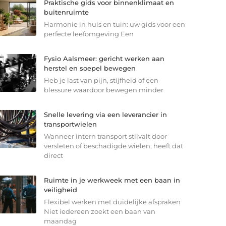
Praktische gids voor binnenklimaat en
buitenruimte
Harmonie in huis en tuin: uw gids voor een
perfecte leefomgeving Een
Fysio Aalsmeer: gericht werken aan
herstel en soepel bewegen
Heb je last van pijn, stijfheid of een
blessure waardoor bewegen minder
Snelle levering via een leverancier in
transportwielen
Wanneer intern transport stilvalt door
versleten of beschadigde wielen, heeft dat
direct
Ruimte in je werkweek met een baan in
veiligheid
Flexibel werken met duidelijke afspraken
Niet iedereen zoekt een baan van
maandag