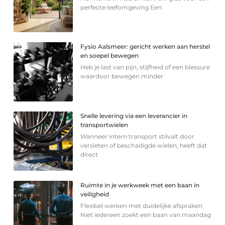
perfecte leefomgeving Een
Fysio Aalsmeer: gericht werken aan herstel
en soepel bewegen
Heb je last van pijn, stijfheid of een blessure
waardoor bewegen minder
Snelle levering via een leverancier in
transportwielen
Wanneer intern transport stilvalt door
versleten of beschadigde wielen, heeft dat
direct
Ruimte in je werkweek met een baan in
veiligheid
Flexibel werken met duidelijke afspraken
Niet iedereen zoekt een baan van maandag