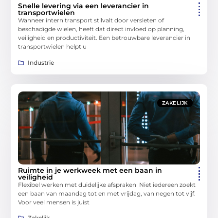
Snelle levering via een leverancier in
transportwielen
Wanneer intern transport stilvalt door versleten of
beschadigde wielen, heeft dat direct invloed op planning,
veiligheid en productiviteit. Een betrouwbare leverancier in
transportwielen helpt u
Industrie
ZAKELIJK
Ruimte in je werkweek met een baan in
veiligheid
Flexibel werken met duidelijke afspraken Niet iedereen zoekt
een baan van maandag tot en met vrijdag, van negen tot vijf.
Voor veel mensen is juist
Zakelijk