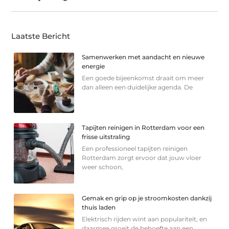
Laatste Bericht
Samenwerken met aandacht en nieuwe
energie
Een goede bijeenkomst draait om meer
dan alleen een duidelijke agenda. De
Tapijten reinigen in Rotterdam voor een
frisse uitstraling
Een professioneel tapijten reinigen
Rotterdam zorgt ervoor dat jouw vloer
weer schoon,
Gemak en grip op je stroomkosten dankzij
thuis laden
Elektrisch rijden wint aan populariteit, en
daarmee groeit de behoefte aan een