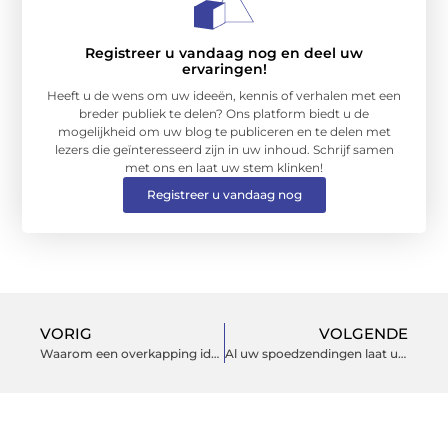
Registreer u vandaag nog en deel uw
ervaringen!
Heeft u de wens om uw ideeën, kennis of verhalen met een
breder publiek te delen? Ons platform biedt u de
mogelijkheid om uw blog te publiceren en te delen met
lezers die geïnteresseerd zijn in uw inhoud. Schrijf samen
met ons en laat uw stem klinken!
Registreer u vandaag nog
VORIG
VOLGENDE
Waarom een overkapping ideaal is voor in de tuin!
Al uw spoedzendingen laat u over aan deze spoedkoerier