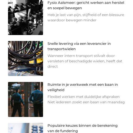
Fysio Aalsmeer: gericht werken aan herstel
en soepel bewegen
Heb je last van pijn, stijfheid of een blessure
waardoor bewegen minder
Snelle levering via een leverancier in
transportwielen
Wanneer intern transport stilvalt door
versleten of beschadigde wielen, heeft dat
direct
Ruimte in je werkweek met een baan in
veiligheid
Flexibel werken met duidelijke afspraken
Niet iedereen zoekt een baan van maandag
Populaire keuzes binnen de berekening
van de fundering