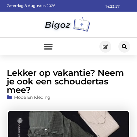
Zaterdag 8 Augustus 2026
14:23:59
Lekker op vakantie? Neem
je ook een schoudertas
mee?
Mode En Kleding