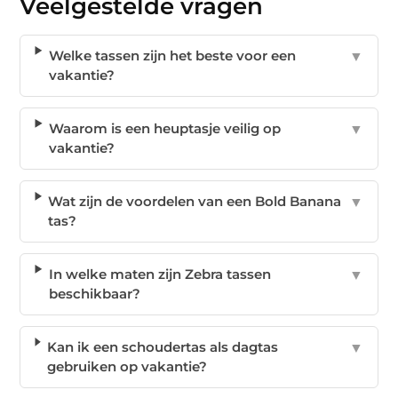
Veelgestelde vragen
Welke tassen zijn het beste voor een
▼
vakantie?
Waarom is een heuptasje veilig op
▼
vakantie?
Wat zijn de voordelen van een Bold Banana
▼
tas?
In welke maten zijn Zebra tassen
▼
beschikbaar?
Kan ik een schoudertas als dagtas
▼
gebruiken op vakantie?