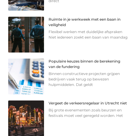
direct
Ruimte in je werkweek met een baan in
veiligheid
Flexibel werken met duidelijke afspraken
Niet iedereen zoekt een baan van maandag
Populaire keuzes binnen de berekening
van de fundering
Binnen constructieve projecten grijpen
bedrijven vaak terug op bewezen
hulpmiddelen. Dat geldt
Vergeet de verkeersregelaar in Utrecht niet
Bij grote evenementen zoals beurzen en
festivals moet veel geregeld worden. Het