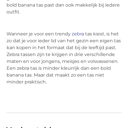
bold banana tas past dan ook makkelijk bij iedere
outfit.
Wanneer je voor een trendy
zebra
tas kiest, is het
zo dat je voor ieder lid van het gezin een eigen tas
kan kopen in het formaat dat bij de leeftijd past.
Zebra tassen zijn te krijgen in drie verschillende
maten en voor jongens, meisjes en volwassenen.
Een zebra tas is minder kleurrijk dan een bold
banana tas. Maar dat maakt zo een tas niet
minder praktisch.