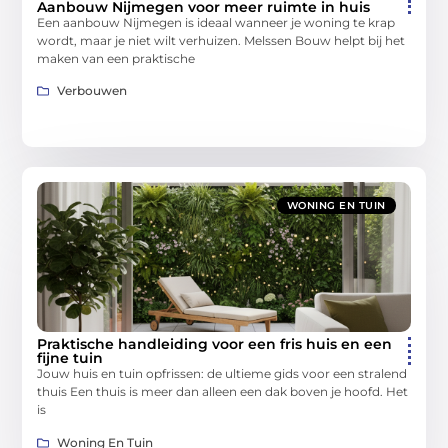
Aanbouw Nijmegen voor meer ruimte in huis
Een aanbouw Nijmegen is ideaal wanneer je woning te krap
wordt, maar je niet wilt verhuizen. Melssen Bouw helpt bij het
maken van een praktische
Verbouwen
WONING EN TUIN
Praktische handleiding voor een fris huis en een
fijne tuin
Jouw huis en tuin opfrissen: de ultieme gids voor een stralend
thuis Een thuis is meer dan alleen een dak boven je hoofd. Het
is
Woning En Tuin