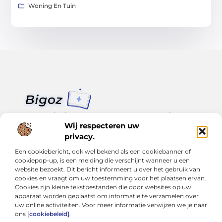
Woning En Tuin
Van klein nieuws tot grote trends – alles op Bigoz.nl.
Lees inspirerende blogs en artikelen over het dagelijks leven,
Wij respecteren uw
actualiteit en meer.
privacy.
Een cookiebericht, ook wel bekend als een cookiebanner of
Bericht categorie
cookiepop-up, is een melding die verschijnt wanneer u een
website bezoekt. Dit bericht informeert u over het gebruik van
cookies en vraagt om uw toestemming voor het plaatsen ervan.
Cookies zijn kleine tekstbestanden die door websites op uw
Onze informatie
apparaat worden geplaatst om informatie te verzamelen over
uw online activiteiten. Voor meer informatie verwijzen we je naar
Slimmer groeien met SEO: Wat je moet weten over backlinks kopen
Van hobby tot inkomen: Hoe je écht geld kunt verdienen met je website
ons [
cookiebeleid]
.