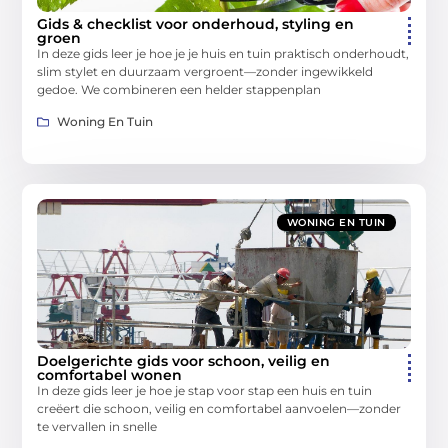
Gids & checklist voor onderhoud, styling en
groen
In deze gids leer je hoe je je huis en tuin praktisch onderhoudt,
slim stylet en duurzaam vergroent—zonder ingewikkeld
gedoe. We combineren een helder stappenplan
Woning En Tuin
WONING EN TUIN
Doelgerichte gids voor schoon, veilig en
comfortabel wonen
In deze gids leer je hoe je stap voor stap een huis en tuin
creëert die schoon, veilig en comfortabel aanvoelen—zonder
te vervallen in snelle