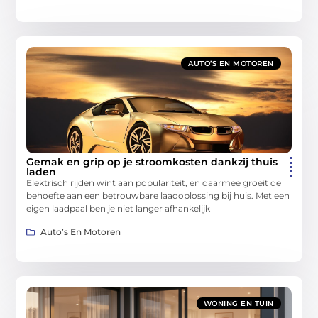
AUTO’S EN MOTOREN
Gemak en grip op je stroomkosten dankzij thuis
laden
Elektrisch rijden wint aan populariteit, en daarmee groeit de
behoefte aan een betrouwbare laadoplossing bij huis. Met een
eigen laadpaal ben je niet langer afhankelijk
Auto’s En Motoren
WONING EN TUIN