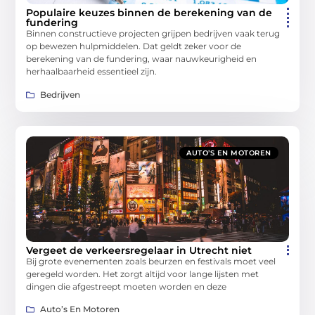
Populaire keuzes binnen de berekening van de
fundering
Binnen constructieve projecten grijpen bedrijven vaak terug
op bewezen hulpmiddelen. Dat geldt zeker voor de
berekening van de fundering, waar nauwkeurigheid en
herhaalbaarheid essentieel zijn.
Bedrijven
AUTO’S EN MOTOREN
Vergeet de verkeersregelaar in Utrecht niet
Bij grote evenementen zoals beurzen en festivals moet veel
geregeld worden. Het zorgt altijd voor lange lijsten met
dingen die afgestreept moeten worden en deze
Auto’s En Motoren