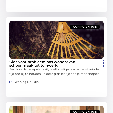
WONING EN TUIN
Gids voor probleemloos wonen: van
schoonmaak tot tuinwerk
Een huis dat soepel draait, voelt rustiger aan en kost minder
tijd om bij te houden. In deze gids leer je hoe je met simpele
Woning En Tuin
WONING EN TUIN