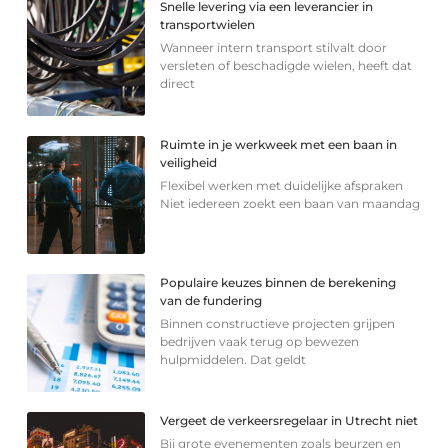
Snelle levering via een leverancier in
transportwielen
Wanneer intern transport stilvalt door
versleten of beschadigde wielen, heeft dat
direct
Ruimte in je werkweek met een baan in
veiligheid
Flexibel werken met duidelijke afspraken
Niet iedereen zoekt een baan van maandag
Populaire keuzes binnen de berekening
van de fundering
Binnen constructieve projecten grijpen
bedrijven vaak terug op bewezen
hulpmiddelen. Dat geldt
Vergeet de verkeersregelaar in Utrecht niet
Bij grote evenementen zoals beurzen en