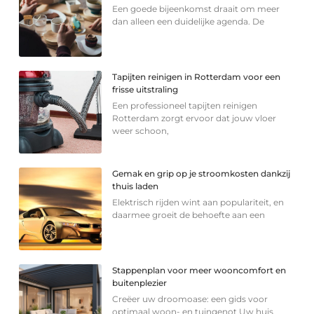
Een goede bijeenkomst draait om meer
dan alleen een duidelijke agenda. De
Tapijten reinigen in Rotterdam voor een
frisse uitstraling
Een professioneel tapijten reinigen
Rotterdam zorgt ervoor dat jouw vloer
weer schoon,
Gemak en grip op je stroomkosten dankzij
thuis laden
Elektrisch rijden wint aan populariteit, en
daarmee groeit de behoefte aan een
Stappenplan voor meer wooncomfort en
buitenplezier
Creëer uw droomoase: een gids voor
optimaal woon- en tuingenot Uw huis