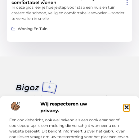
comfortabel wonen
In deze gids leer je hoe je stap voor stap een huis en tuin
creëert die schoon, veilig en comfortabel aanvoelen—zonder
te vervallen in snelle
Woning En Tuin
Van klein nieuws tot grote trends – alles op Bigoz.nl.
Lees inspirerende blogs en artikelen over het dagelijks leven,
Wij respecteren uw
actualiteit en meer.
privacy.
Een cookiebericht, ook wel bekend als een cookiebanner of
Bericht categorie
cookiepop-up, is een melding die verschijnt wanneer u een
website bezoekt. Dit bericht informeert u over het gebruik van
cookies en vraagt om uw toestemming voor het plaatsen ervan.