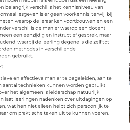
thoden hebben als einddoel dat een leerling
n belangrijk verschil is het kennisniveau van
ormaal lesgeven is er geen voorkennis, terwijl bij
meten waarop de leraar kan voortbouwen en een
ander verschil is de manier waarop een docent
een een eenzijdig en instructief gesprek, maar
dend, waarbij de leerling degene is die zelf tot
worden methodes in verschillende
nden gebruikt.
r?
tieve en effectieve manier te begeleiden, aan te
en aantal technieken kunnen worden gebruikt
ver het algemeen is leiderschap natuurlijk
n laat leerlingen nadenken over uitdagingen op
 wat hen niet alleen helpt zich persoonlijk te
eraar om praktische taken uit te kunnen voeren.