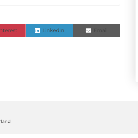
nterest
LinkedIn
Email
rland