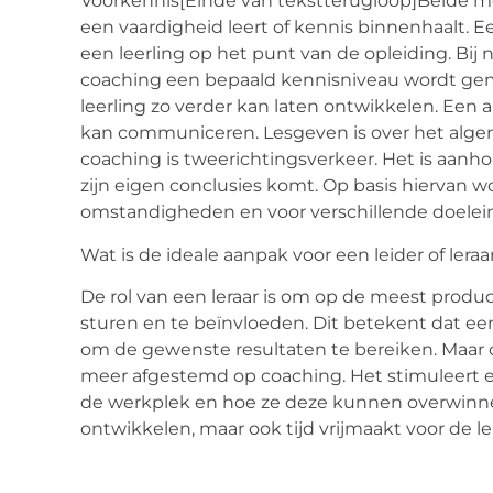
Voorkennis
[Einde van tekstterugloop]
Beide me
een vaardigheid leert of kennis binnenhaalt. Ee
een leerling op het punt van de opleiding. Bij n
coaching een bepaald kennisniveau wordt ge
leerling zo verder kan laten ontwikkelen. Een 
kan communiceren. Lesgeven is over het algem
coaching is tweerichtingsverkeer. Het is aanhou
zijn eigen conclusies komt. Op basis hiervan 
omstandigheden en voor verschillende doelei
Wat is de ideale aanpak voor een leider of leraa
De rol van een leraar is om op de meest produc
sturen en te beïnvloeden. Dit betekent dat e
om de gewenste resultaten te bereiken. Maar o
meer afgestemd op coaching. Het stimuleert e
de werkplek en hoe ze deze kunnen overwinnen,
ontwikkelen, maar ook tijd vrijmaakt voor de l