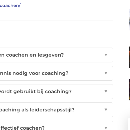
-coachen/
sen coachen en lesgeven?
▼
ennis nodig voor coaching?
▼
ordt gebruikt bij coaching?
▼
aching als leiderschapsstijl?
▼
effectief coachen?
▼