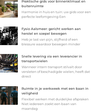
Praktische gids voor binnenklimaat en
buitenruimte
Harmonie in huis en tuin: uw gids voor een
perfecte leefomgeving Een
Fysio Aalsmeer: gericht werken aan
herstel en soepel bewegen
Heb je last van pijn, stijfheid of een
blessure waardoor bewegen minder
Snelle levering via een leverancier in
transportwielen
Wanneer intern transport stilvalt door
versleten of beschadigde wielen, heeft dat
direct
Ruimte in je werkweek met een baan in
veiligheid
Flexibel werken met duidelijke afspraken
Niet iedereen zoekt een baan van
maandag