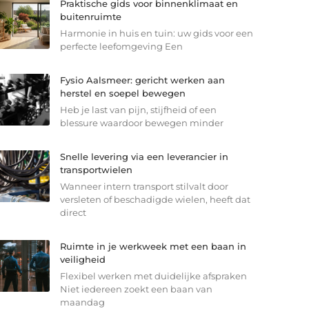
Praktische gids voor binnenklimaat en
buitenruimte
Harmonie in huis en tuin: uw gids voor een
perfecte leefomgeving Een
Fysio Aalsmeer: gericht werken aan
herstel en soepel bewegen
Heb je last van pijn, stijfheid of een
blessure waardoor bewegen minder
Snelle levering via een leverancier in
transportwielen
Wanneer intern transport stilvalt door
versleten of beschadigde wielen, heeft dat
direct
Ruimte in je werkweek met een baan in
veiligheid
Flexibel werken met duidelijke afspraken
Niet iedereen zoekt een baan van
maandag